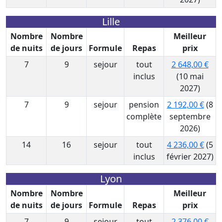
Lille
Nombre
Nombre
Meilleur
de nuits
de jours
Formule
Repas
prix
7
9
sejour
tout
2 648,00 €
inclus
(10 mai
2027)
7
9
sejour
pension
2 192,00 €
(8
complète
septembre
2026)
14
16
sejour
tout
4 236,00 €
(5
inclus
février 2027)
Lyon
Nombre
Nombre
Meilleur
de nuits
de jours
Formule
Repas
prix
7
9
sejour
tout
2 376,00 €