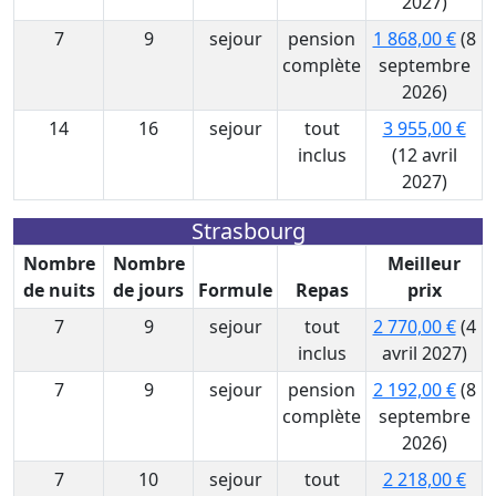
2027)
7
9
sejour
pension
1 868,00 €
(8
complète
septembre
2026)
14
16
sejour
tout
3 955,00 €
inclus
(12 avril
2027)
Strasbourg
Nombre
Nombre
Meilleur
de nuits
de jours
Formule
Repas
prix
7
9
sejour
tout
2 770,00 €
(4
inclus
avril 2027)
7
9
sejour
pension
2 192,00 €
(8
complète
septembre
2026)
7
10
sejour
tout
2 218,00 €