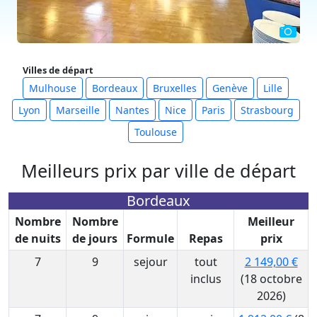
Villes de départ
Mulhouse
Bordeaux
Bruxelles
Genève
Lille
Lyon
Marseille
Nantes
Nice
Paris
Strasbourg
Toulouse
Meilleurs prix par ville de départ
Bordeaux
Nombre
Nombre
Meilleur
de nuits
de jours
Formule
Repas
prix
7
9
sejour
tout
2 149,00 €
inclus
(18 octobre
2026)