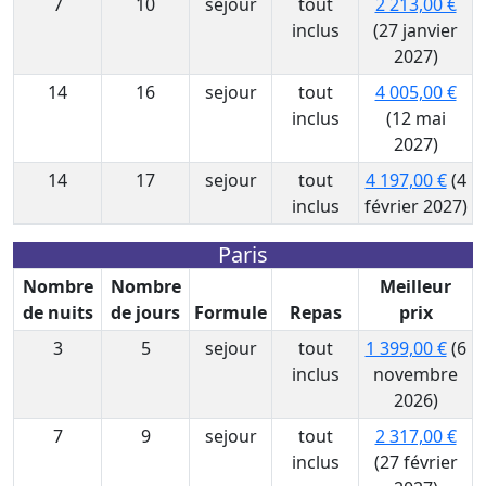
7
10
sejour
tout
2 213,00 €
inclus
(27 janvier
2027)
14
16
sejour
tout
4 005,00 €
inclus
(12 mai
2027)
14
17
sejour
tout
4 197,00 €
(4
inclus
février 2027)
Paris
Nombre
Nombre
Meilleur
de nuits
de jours
Formule
Repas
prix
3
5
sejour
tout
1 399,00 €
(6
inclus
novembre
2026)
7
9
sejour
tout
2 317,00 €
inclus
(27 février