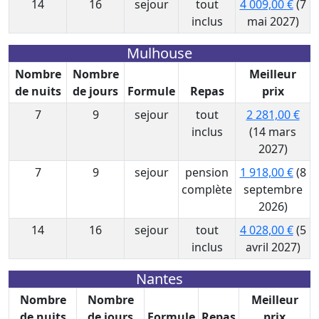
14
16
sejour
tout
4 009,00 €
(7
inclus
mai 2027)
Mulhouse
Nombre
Nombre
Meilleur
de nuits
de jours
Formule
Repas
prix
7
9
sejour
tout
2 281,00 €
inclus
(14 mars
2027)
7
9
sejour
pension
1 918,00 €
(8
complète
septembre
2026)
14
16
sejour
tout
4 028,00 €
(5
inclus
avril 2027)
Nantes
Nombre
Nombre
Meilleur
de nuits
de jours
Formule
Repas
prix