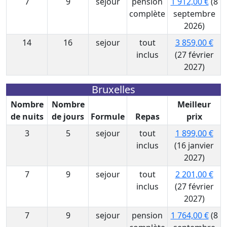
7
9
sejour
pension
1 912,00 €
(8
complète
septembre
2026)
14
16
sejour
tout
3 859,00 €
inclus
(27 février
2027)
Bruxelles
Nombre
Nombre
Meilleur
de nuits
de jours
Formule
Repas
prix
3
5
sejour
tout
1 899,00 €
inclus
(16 janvier
2027)
7
9
sejour
tout
2 201,00 €
inclus
(27 février
2027)
7
9
sejour
pension
1 764,00 €
(8