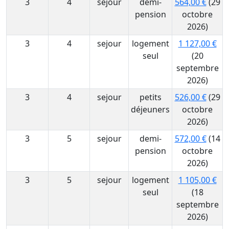
3
4
sejour
demi-
564,00 €
(29
pension
octobre
2026)
3
4
sejour
logement
1 127,00 €
seul
(20
septembre
2026)
3
4
sejour
petits
526,00 €
(29
déjeuners
octobre
2026)
3
5
sejour
demi-
572,00 €
(14
pension
octobre
2026)
3
5
sejour
logement
1 105,00 €
seul
(18
septembre
2026)