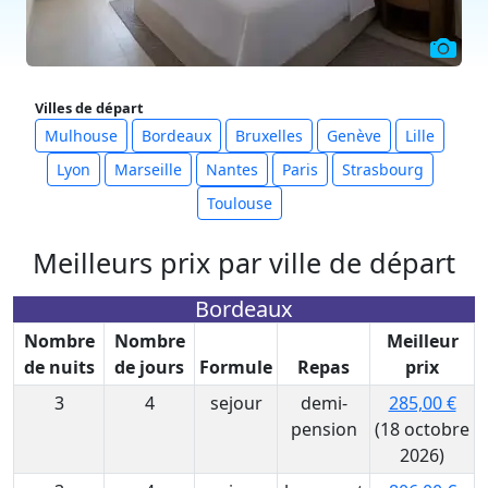
Villes de départ
Mulhouse
Bordeaux
Bruxelles
Genève
Lille
Lyon
Marseille
Nantes
Paris
Strasbourg
Toulouse
Meilleurs prix par ville de départ
Bordeaux
Nombre
Nombre
Meilleur
de nuits
de jours
Formule
Repas
prix
3
4
sejour
demi-
285,00 €
pension
(18 octobre
2026)