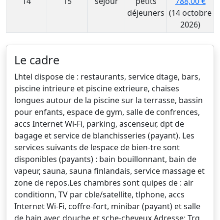
14
15
sejour
petits
788,00 €
déjeuners
(14 octobre
2026)
Le cadre
Lhtel dispose de : restaurants, service dtage, bars,
piscine intrieure et piscine extrieure, chaises
longues autour de la piscine sur la terrasse, bassin
pour enfants, espace de gym, salle de confrences,
accs Internet Wi-Fi, parking, ascenseur, dpt de
bagage et service de blanchisseries (payant). Les
services suivants de lespace de bien-tre sont
disponibles (payants) : bain bouillonnant, bain de
vapeur, sauna, sauna finlandais, service massage et
zone de repos.Les chambres sont quipes de : air
conditionn, TV par cble/satellite, tlphone, accs
Internet Wi-Fi, coffre-fort, minibar (payant) et salle
de bain avec douche et sche-cheveux.Adresse: Trg