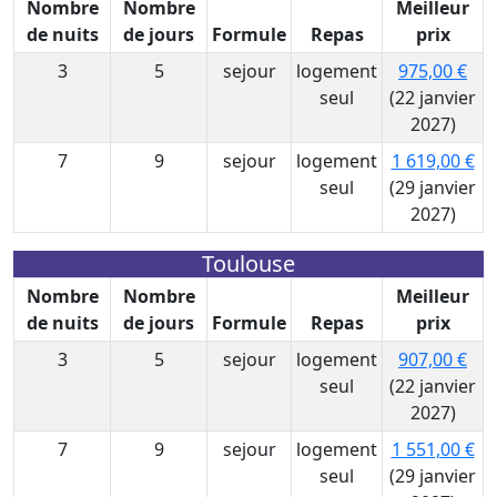
Nombre
Nombre
Meilleur
de nuits
de jours
Formule
Repas
prix
3
5
sejour
logement
975,00 €
seul
(22 janvier
2027)
7
9
sejour
logement
1 619,00 €
seul
(29 janvier
2027)
Toulouse
Nombre
Nombre
Meilleur
de nuits
de jours
Formule
Repas
prix
3
5
sejour
logement
907,00 €
seul
(22 janvier
2027)
7
9
sejour
logement
1 551,00 €
seul
(29 janvier