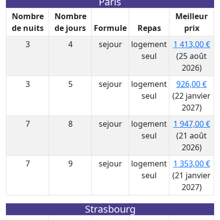
Paris
Nombre
Nombre
Meilleur
de nuits
de jours
Formule
Repas
prix
3
4
sejour
logement
1 413,00 €
seul
(25 août
2026)
3
5
sejour
logement
926,00 €
seul
(22 janvier
2027)
7
8
sejour
logement
1 947,00 €
seul
(21 août
2026)
7
9
sejour
logement
1 353,00 €
seul
(21 janvier
2027)
Strasbourg