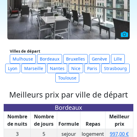
Villes de départ
Mulhouse
Bordeaux
Bruxelles
Genève
Lille
Lyon
Marseille
Nantes
Nice
Paris
Strasbourg
Toulouse
Meilleurs prix par ville de départ
Bordeaux
Nombre
Nombre
Meilleur
de nuits
de jours
Formule
Repas
prix
3
5
sejour
logement
997,00 €