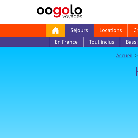
Séjours
Locations
C
En France
Tout inclus
Bass
Accueil