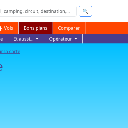
🔍
Vols
Bons plans
Comparer
ue
Et aussi...
Opérateur
r la carte
e