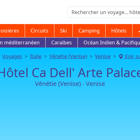
roisières
Circuits
Ski
Camping
Hôtels
in méditerranéen
Caraïbes
Océan Indien & Pacifiq
Voyages
Italie
Vénétie (Venise)
Venise
Voir su
Hôtel Ca Dell' Arte Palac
Vénétie (Venise) - Venise