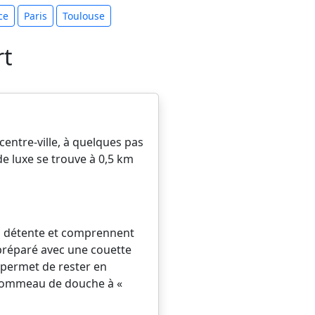
ce
Paris
Toulouse
rt
centre-ville, à quelques pas
de luxe se trouve à 0,5 km
la détente et comprennent
 préparé avec une couette
us permet de rester en
 pommeau de douche à «