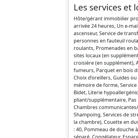
Les services et l
Hôte/gérant immobilier prof
arrivée 24 heures, Un e-mai
ascenseur, Service de trans
personnes en fauteuil roula
roulants, Promenades en bat
sites locaux (en supplément)
croisière (en supplément), A
fumeurs, Parquet en bois du
Choix d’oreillers, Guides 
mémoire de forme, Service d
Bidet, Literie hypoallergéni
pliant/supplémentaire, Pas d
Chambres communicantes/att
Shampoing, Services de stre
la chambre), Couette en duvet
: 40, Pommeau de douche à « 
séparé, Congélateur, Espace