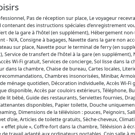
oisirs
essionnel, Pas de réception sur place, Le voyageur recevra
l contenant des instructions spéciales d’enregistrement vo
fert de la gare à l’hôtel (en supplément), Hébergement non
nt - N/A, Consigne à bagages, Navette dans la gare non acce
eau sur place, Navette pour le terminal de ferry (en suppl
, Service de transfert de l’hôtel à la gare (en supplément),
ccès Wi-Fi gratuit, Services de concierge, Sol lisse dans la
r dans la chambre, Chaise de bureau, Cartes locales, Literi
ou recommandations, Chambres insonorisées, Minibar, Armoi
e ménage quotidien, Décoration individuelle, Accès Wi-Fi gra
que disponible, Accès par couloirs extérieurs, Téléphone, Bur
e lit bébé, Guide des restaurants, Serviettes fournies, Drap
enantes disponibles, Papier toilette, Douche uniquement, 
aming, Dimensions de la télévision : pouces, Peignoirs, Sal
 d’oie, Articles de toilette gratuits, Sèche-cheveux, Climatis
effet pluie », Coffre-fort dans la chambre, Télévision à écr
 de travail adapté aux ordinateurs portables, Coin salle à