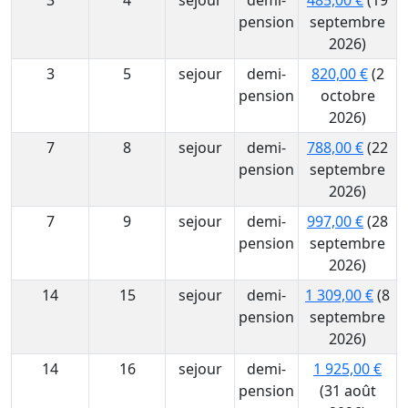
3
4
sejour
demi-
485,00 €
(19
pension
septembre
2026)
3
5
sejour
demi-
820,00 €
(2
pension
octobre
2026)
7
8
sejour
demi-
788,00 €
(22
pension
septembre
2026)
7
9
sejour
demi-
997,00 €
(28
pension
septembre
2026)
14
15
sejour
demi-
1 309,00 €
(8
pension
septembre
2026)
14
16
sejour
demi-
1 925,00 €
pension
(31 août