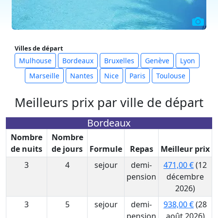
Villes de départ
Mulhouse
Bordeaux
Bruxelles
Genève
Lyon
Marseille
Nantes
Nice
Paris
Toulouse
Meilleurs prix par ville de départ
Bordeaux
Nombre
Nombre
de nuits
de jours
Formule
Repas
Meilleur prix
3
4
sejour
demi-
471,00 €
(12
pension
décembre
2026)
3
5
sejour
demi-
938,00 €
(28
pension
août 2026)