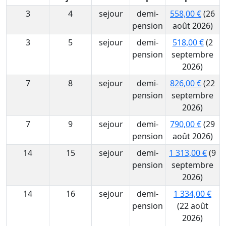
3
4
sejour
demi-
558,00 €
(26
pension
août 2026)
3
5
sejour
demi-
518,00 €
(2
pension
septembre
2026)
7
8
sejour
demi-
826,00 €
(22
pension
septembre
2026)
7
9
sejour
demi-
790,00 €
(29
pension
août 2026)
14
15
sejour
demi-
1 313,00 €
(9
pension
septembre
2026)
14
16
sejour
demi-
1 334,00 €
pension
(22 août
2026)