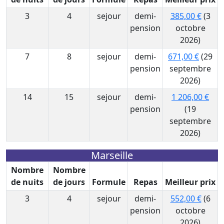
3
4
sejour
demi-
385,00 €
(3
pension
octobre
2026)
7
8
sejour
demi-
671,00 €
(29
pension
septembre
2026)
14
15
sejour
demi-
1 206,00 €
pension
(19
septembre
2026)
Marseille
Nombre
Nombre
de nuits
de jours
Formule
Repas
Meilleur prix
3
4
sejour
demi-
552,00 €
(6
pension
octobre
2026)