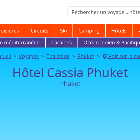
roisières
Circuits
Ski
Camping
Hôtels
in méditerranéen
Caraïbes
Océan Indien & Pacifiq
cueil
Voyages
Thailande
Phuket
Voir sur la ca
Hôtel Cassia Phuket
Phuket