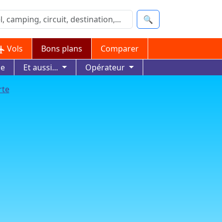
🔍
Vols
Bons plans
Comparer
ue
Et aussi...
Opérateur
rte