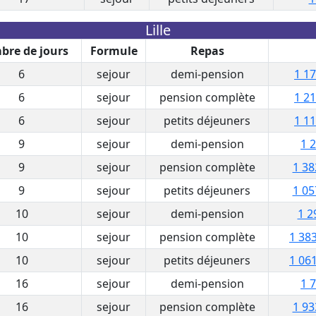
Lille
re de jours
Formule
Repas
6
sejour
demi-pension
1 17
6
sejour
pension complète
1 21
6
sejour
petits déjeuners
1 11
9
sejour
demi-pension
1 
9
sejour
pension complète
1 38
9
sejour
petits déjeuners
1 05
10
sejour
demi-pension
1 2
10
sejour
pension complète
1 383
10
sejour
petits déjeuners
1 061
16
sejour
demi-pension
1 
16
sejour
pension complète
1 93