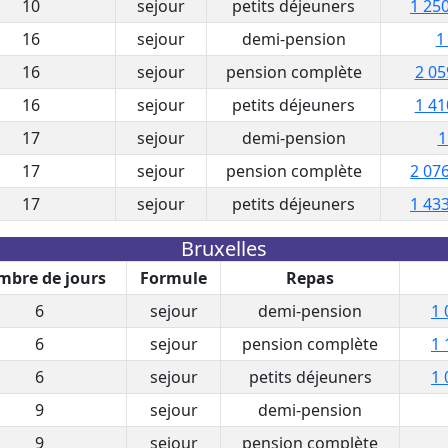
10
sejour
petits déjeuners
1 250
16
sejour
demi-pension
1
16
sejour
pension complète
2 05
16
sejour
petits déjeuners
1 41
17
sejour
demi-pension
1
17
sejour
pension complète
2 076
17
sejour
petits déjeuners
1 433
Bruxelles
bre de jours
Formule
Repas
6
sejour
demi-pension
1 
6
sejour
pension complète
1 
6
sejour
petits déjeuners
1 
9
sejour
demi-pension
9
sejour
pension complète