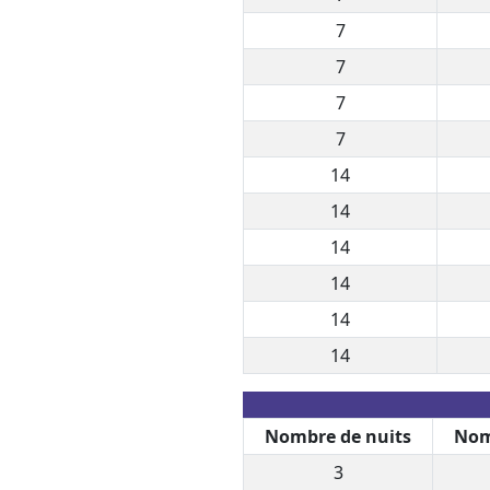
7
7
7
7
14
14
14
14
14
14
Nombre de nuits
Nom
3