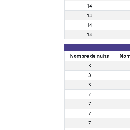
14
14
14
14
Nombre de nuits
Nomb
3
3
3
7
7
7
7