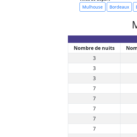
Mulhouse
Bordeaux
M
Nombre de nuits
Nomb
3
3
3
7
7
7
7
7