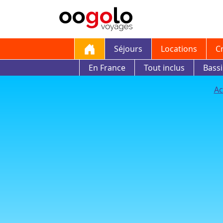
Séjours
Locations
C
En France
Tout inclus
Bass
Ac