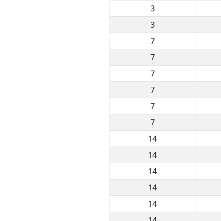
3
3
7
7
7
7
7
7
14
14
14
14
14
14