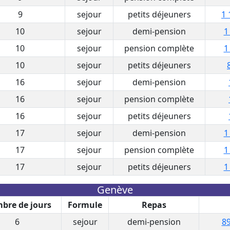
9
sejour
petits déjeuners
1 
10
sejour
demi-pension
1
10
sejour
pension complète
1
10
sejour
petits déjeuners
16
sejour
demi-pension
16
sejour
pension complète
16
sejour
petits déjeuners
17
sejour
demi-pension
1
17
sejour
pension complète
1
17
sejour
petits déjeuners
1
Genève
bre de jours
Formule
Repas
6
sejour
demi-pension
89