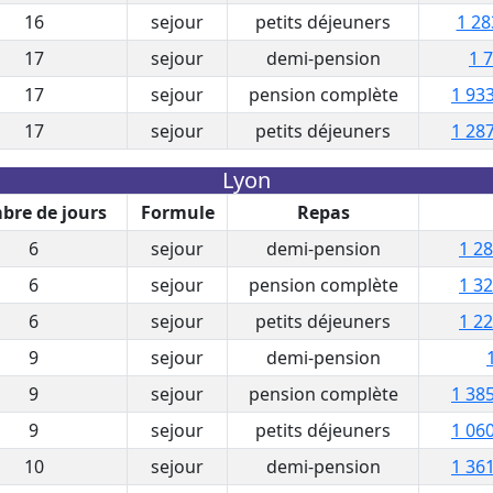
16
sejour
petits déjeuners
1 28
17
sejour
demi-pension
1 
17
sejour
pension complète
1 933
17
sejour
petits déjeuners
1 287
Lyon
re de jours
Formule
Repas
6
sejour
demi-pension
1 28
6
sejour
pension complète
1 32
6
sejour
petits déjeuners
1 22
9
sejour
demi-pension
9
sejour
pension complète
1 385
9
sejour
petits déjeuners
1 060
10
sejour
demi-pension
1 361