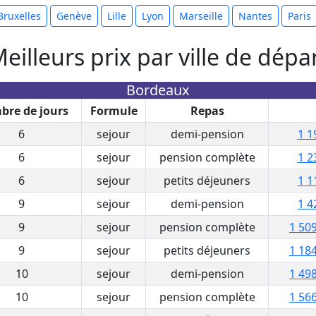
Bruxelles
Genève
Lille
Lyon
Marseille
Nantes
Paris
eilleurs prix par ville de dépa
Bordeaux
re de jours
Formule
Repas
6
sejour
demi-pension
1 1
6
sejour
pension complète
1 2
6
sejour
petits déjeuners
1 1
9
sejour
demi-pension
1 4
9
sejour
pension complète
1 509
9
sejour
petits déjeuners
1 184
10
sejour
demi-pension
1 498
10
sejour
pension complète
1 566