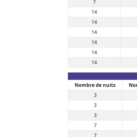
7
14
14
14
14
14
14
Nombre de nuits
Nom
3
3
3
7
7