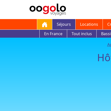
Séjours
Locations
C
En France
Tout inclus
Bass
Ac
Hô