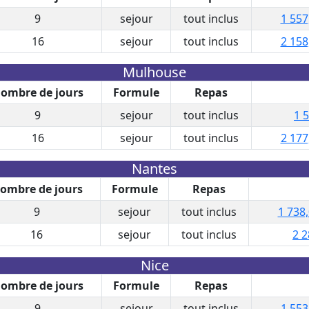
9
sejour
tout inclus
1 557
16
sejour
tout inclus
2 158
Mulhouse
ombre de jours
Formule
Repas
9
sejour
tout inclus
1 
16
sejour
tout inclus
2 177
Nantes
ombre de jours
Formule
Repas
9
sejour
tout inclus
1 738,
16
sejour
tout inclus
2 2
Nice
ombre de jours
Formule
Repas
9
sejour
tout inclus
1 553