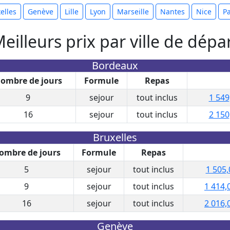
elles
Genève
Lille
Lyon
Marseille
Nantes
Nice
Pa
eilleurs prix par ville de dépa
Bordeaux
ombre de jours
Formule
Repas
9
sejour
tout inclus
1 549
16
sejour
tout inclus
2 150
Bruxelles
ombre de jours
Formule
Repas
5
sejour
tout inclus
1 505,
9
sejour
tout inclus
1 414,
16
sejour
tout inclus
2 016,
Genève