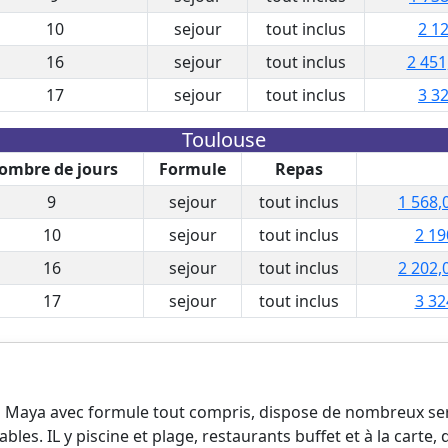
10
sejour
tout inclus
2 12
16
sejour
tout inclus
2 451
17
sejour
tout inclus
3 32
Toulouse
ombre de jours
Formule
Repas
9
sejour
tout inclus
1 568,
10
sejour
tout inclus
2 19
16
sejour
tout inclus
2 202,
17
sejour
tout inclus
3 32
era Maya avec formule tout compris, dispose de nombreux ser
bles. IL y piscine et plage, restaurants buffet et à la carte, 