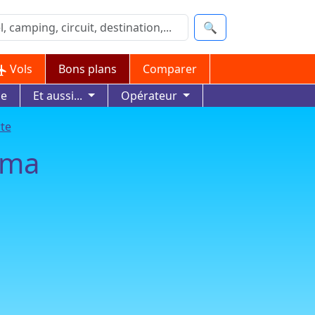
🔍
Vols
Bons plans
Comparer
ue
Et aussi...
Opérateur
rte
oma