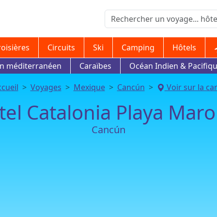
roisières
Circuits
Ski
Camping
Hôtels
in méditerranéen
Caraïbes
Océan Indien & Pacifiq
cueil
Voyages
Mexique
Cancún
Voir sur la ca
tel Catalonia Playa Mar
Cancún