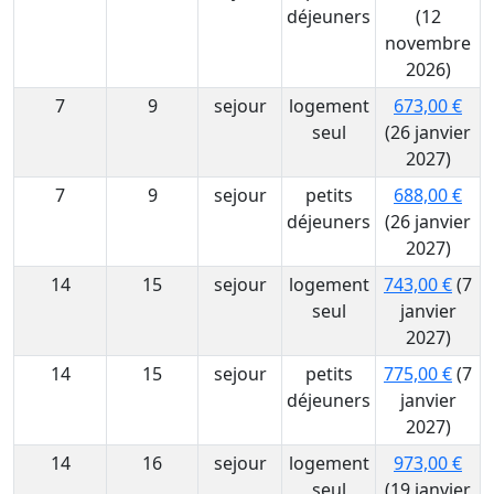
déjeuners
(12
novembre
2026)
7
9
sejour
logement
673,00 €
seul
(26 janvier
2027)
7
9
sejour
petits
688,00 €
déjeuners
(26 janvier
2027)
14
15
sejour
logement
743,00 €
(7
seul
janvier
2027)
14
15
sejour
petits
775,00 €
(7
déjeuners
janvier
2027)
14
16
sejour
logement
973,00 €
seul
(19 janvier