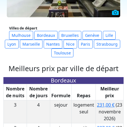
Villes de départ
Mulhouse
Bordeaux
Bruxelles
Genève
Lille
Lyon
Marseille
Nantes
Nice
Paris
Strasbourg
Toulouse
Meilleurs prix par ville de départ
Bordeaux
Nombre
Nombre
Meilleur
de nuits
de jours
Formule
Repas
prix
3
4
sejour
logement
231,00 €
(23
seul
novembre
2026)