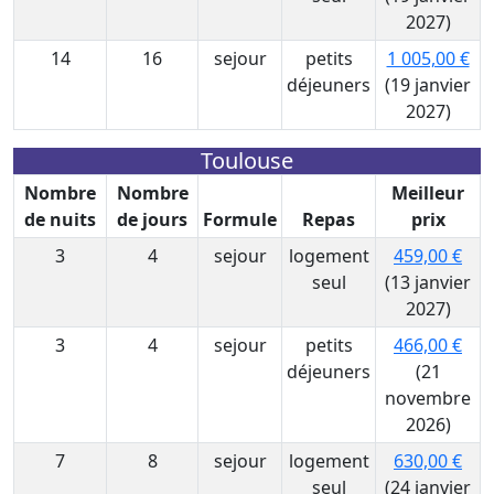
2027)
14
16
sejour
petits
1 005,00 €
déjeuners
(19 janvier
2027)
Toulouse
Nombre
Nombre
Meilleur
de nuits
de jours
Formule
Repas
prix
3
4
sejour
logement
459,00 €
seul
(13 janvier
2027)
3
4
sejour
petits
466,00 €
déjeuners
(21
novembre
2026)
7
8
sejour
logement
630,00 €
seul
(24 janvier