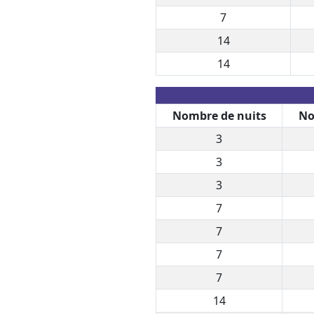
7
14
14
Nombre de nuits
No
3
3
3
7
7
7
7
14