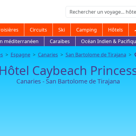
roisières
Circuits
Ski
Camping
Hôtels
in méditerranéen
Caraïbes
Océan Indien & Pacifiq
es
Espagne
Canaries
San Bartolome de Tirajana
Hôtel Caybeach Princes
Canaries - San Bartolome de Tirajana