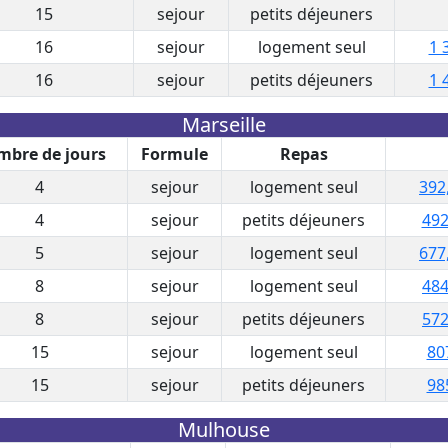
15
sejour
petits déjeuners
16
sejour
logement seul
1 
16
sejour
petits déjeuners
1 
Marseille
bre de jours
Formule
Repas
4
sejour
logement seul
392
4
sejour
petits déjeuners
492
5
sejour
logement seul
677
8
sejour
logement seul
484
8
sejour
petits déjeuners
572
15
sejour
logement seul
80
15
sejour
petits déjeuners
98
Mulhouse