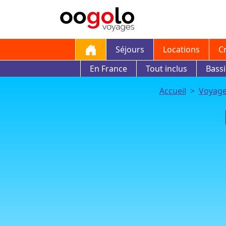
Séjours
Locations
C
En France
Tout inclus
Bass
Accueil
Voyag