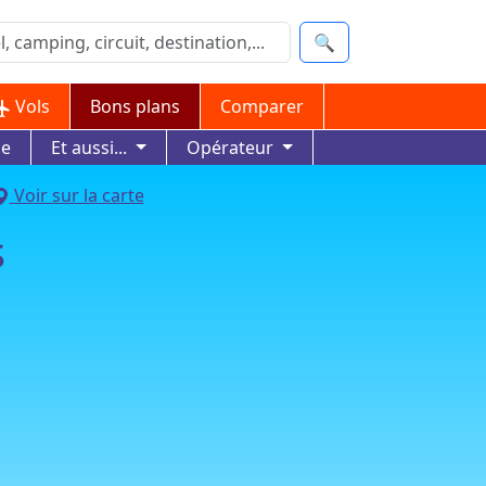
🔍
Vols
Bons plans
Comparer
ue
Et aussi...
Opérateur
Voir sur la carte
s