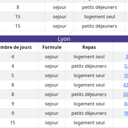
8
sejour
petits déjeuners
15
sejour
logement seul
15
sejour
petits déjeuners
Lyon
mbre de jours
Formule
Repas
4
sejour
logement seul
3
4
sejour
petits déjeuners
5
5
sejour
logement seul
5
8
sejour
logement seul
42
8
sejour
petits déjeuners
50
9
sejour
logement seul
8
9
sejour
petits déjeuners
9
15
sejour
logement seul