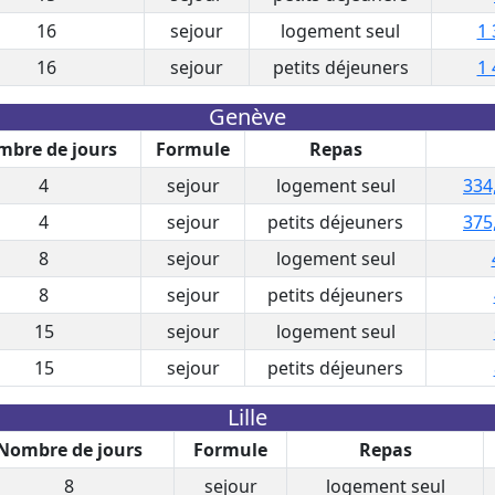
16
sejour
logement seul
1 
16
sejour
petits déjeuners
1 
Genève
bre de jours
Formule
Repas
4
sejour
logement seul
334
4
sejour
petits déjeuners
375
8
sejour
logement seul
8
sejour
petits déjeuners
15
sejour
logement seul
15
sejour
petits déjeuners
Lille
Nombre de jours
Formule
Repas
8
sejour
logement seul