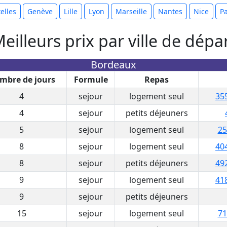
elles
Genève
Lille
Lyon
Marseille
Nantes
Nice
Pa
eilleurs prix par ville de dépa
Bordeaux
mbre de jours
Formule
Repas
4
sejour
logement seul
35
4
sejour
petits déjeuners
5
sejour
logement seul
25
8
sejour
logement seul
40
8
sejour
petits déjeuners
49
9
sejour
logement seul
41
9
sejour
petits déjeuners
15
sejour
logement seul
71