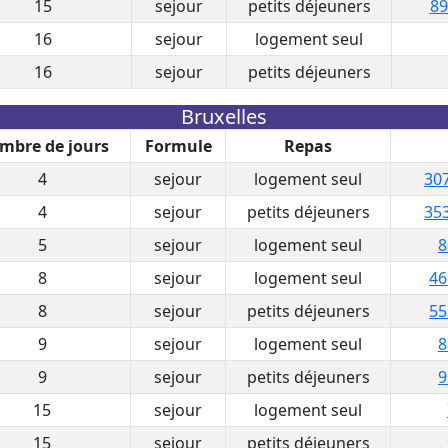
15
sejour
petits déjeuners
89
16
sejour
logement seul
16
sejour
petits déjeuners
Bruxelles
mbre de jours
Formule
Repas
4
sejour
logement seul
307
4
sejour
petits déjeuners
353
5
sejour
logement seul
8
8
sejour
logement seul
46
8
sejour
petits déjeuners
55
9
sejour
logement seul
8
9
sejour
petits déjeuners
9
15
sejour
logement seul
15
sejour
petits déjeuners