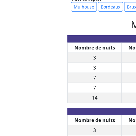
Mulhouse
Bordeaux
Brux
M
Nombre de nuits
No
3
3
7
7
14
Nombre de nuits
No
3