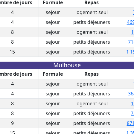
mbre de jours
Formule
Repas
4
sejour
logement seul
4
sejour
petits déjeuners
469
8
sejour
logement seul
1
8
sejour
petits déjeuners
71
15
sejour
petits déjeuners
1 1
Mulhouse
mbre de jours
Formule
Repas
4
sejour
logement seul
4
sejour
petits déjeuners
36
8
sejour
logement seul
1
8
sejour
petits déjeuners
7
9
sejour
petits déjeuners
871
15
sejour
petits déjeuners
1 3