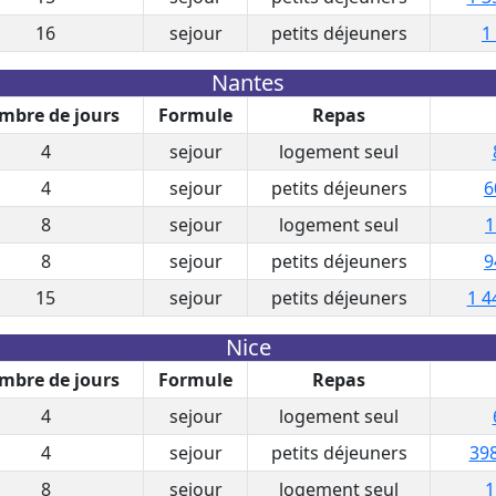
16
sejour
petits déjeuners
1
Nantes
mbre de jours
Formule
Repas
4
sejour
logement seul
4
sejour
petits déjeuners
6
8
sejour
logement seul
1
8
sejour
petits déjeuners
9
15
sejour
petits déjeuners
1 4
Nice
mbre de jours
Formule
Repas
4
sejour
logement seul
4
sejour
petits déjeuners
398
8
sejour
logement seul
1