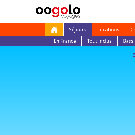
Séjours
Locations
C
En France
Tout inclus
Bass
A