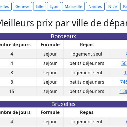
elles
Genève
Lille
Lyon
Marseille
Nantes
Nice
Pa
eilleurs prix par ville de dépa
Bordeaux
mbre de jours
Formule
Repas
4
sejour
logement seul
4
sejour
petits déjeuners
56
8
sejour
logement seul
1
8
sejour
petits déjeuners
746
15
sejour
petits déjeuners
1 3
Bruxelles
mbre de jours
Formule
Repas
4
sejour
logement seul