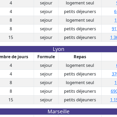
4
sejour
logement seul
4
sejour
petits déjeuners
6
8
sejour
logement seul
1
8
sejour
petits déjeuners
91
15
sejour
petits déjeuners
1 3
Lyon
mbre de jours
Formule
Repas
4
sejour
logement seul
4
sejour
petits déjeuners
37
8
sejour
logement seul
1
8
sejour
petits déjeuners
690
15
sejour
petits déjeuners
1 1
Marseille