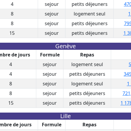
4
sejour
petits déjeuners
470
8
sejour
logement seul
1
8
sejour
petits déjeuners
795
15
sejour
petits déjeuners
1 3
Genève
bre de jours
Formule
Repas
4
sejour
logement seul
5
4
sejour
petits déjeuners
345
8
sejour
logement seul
1
8
sejour
petits déjeuners
721
15
sejour
petits déjeuners
1 17
Lille
mbre de jours
Formule
Repas