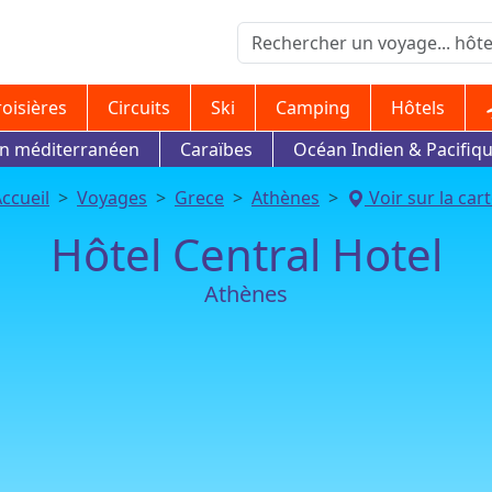
roisières
Circuits
Ski
Camping
Hôtels
in méditerranéen
Caraïbes
Océan Indien & Pacifiq
ccueil
Voyages
Grece
Athènes
Voir sur la car
Hôtel Central Hotel
Athènes