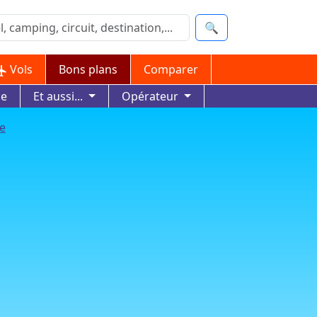
🔍
Vols
Bons plans
Comparer
ue
Et aussi...
Opérateur
te