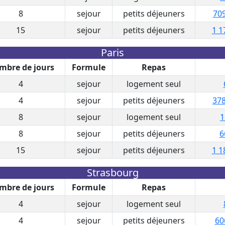
8
sejour
petits déjeuners
709
15
sejour
petits déjeuners
1 1
Paris
mbre de jours
Formule
Repas
4
sejour
logement seul
4
sejour
petits déjeuners
378
8
sejour
logement seul
1
8
sejour
petits déjeuners
6
15
sejour
petits déjeuners
1 1
Strasbourg
mbre de jours
Formule
Repas
4
sejour
logement seul
4
sejour
petits déjeuners
60