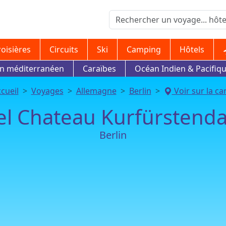
roisières
Circuits
Ski
Camping
Hôtels
in méditerranéen
Caraïbes
Océan Indien & Pacifiq
cueil
Voyages
Allemagne
Berlin
Voir sur la ca
el Chateau Kurfürsten
Berlin