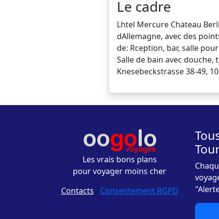
Le cadre
Lhtel Mercure Chateau Berl
dAllemagne, avec des points
de: Rception, bar, salle pou
Salle de bain avec douche, t
Knesebeckstrasse 38-49, 10
Tous
Tou
Les vrais bons plans
Chaque
pour voyager moins cher
voyage
"Alert
Contacts
-
Consentement RGPD