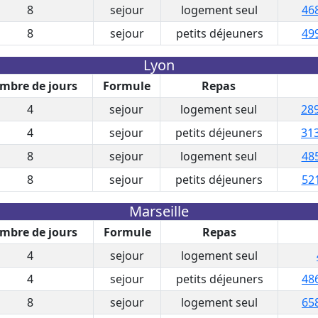
8
sejour
logement seul
46
8
sejour
petits déjeuners
49
Lyon
mbre de jours
Formule
Repas
4
sejour
logement seul
289
4
sejour
petits déjeuners
313
8
sejour
logement seul
485
8
sejour
petits déjeuners
521
Marseille
mbre de jours
Formule
Repas
4
sejour
logement seul
4
sejour
petits déjeuners
48
8
sejour
logement seul
65