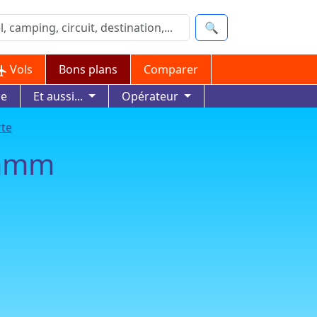
🔍
Vols
Bons plans
Comparer
ue
Et aussi...
Opérateur
rte
damm