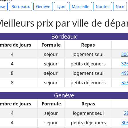
use
Bordeaux
Genève
Lyon
Marseille
Nantes
Nice
eilleurs prix par ville de dépa
Bordeaux
mbre de jours
Formule
Repas
4
sejour
logement seul
300
4
sejour
petits déjeuners
325
8
sejour
logement seul
492
8
sejour
petits déjeuners
528
Genève
mbre de jours
Formule
Repas
4
sejour
logement seul
2
4
sejour
petits déjeuners
30