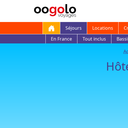
Séjours
Locations
C
En France
Tout inclus
Bass
Ac
Hôt