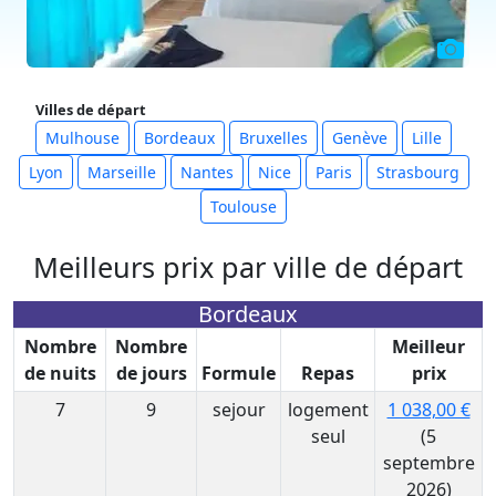
Villes de départ
Mulhouse
Bordeaux
Bruxelles
Genève
Lille
Lyon
Marseille
Nantes
Nice
Paris
Strasbourg
Toulouse
Meilleurs prix par ville de départ
Bordeaux
Nombre
Nombre
Meilleur
de nuits
de jours
Formule
Repas
prix
7
9
sejour
logement
1 038,00 €
seul
(5
septembre
2026)