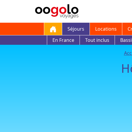
Séjours
Locations
C
En France
Tout inclus
Bass
Acc
H