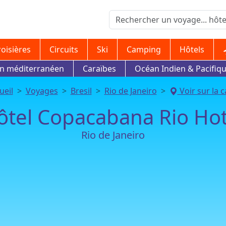
roisières
Circuits
Ski
Camping
Hôtels
in méditerranéen
Caraïbes
Océan Indien & Pacifiq
ueil
Voyages
Bresil
Rio de Janeiro
Voir sur la c
ôtel Copacabana Rio Hot
Rio de Janeiro