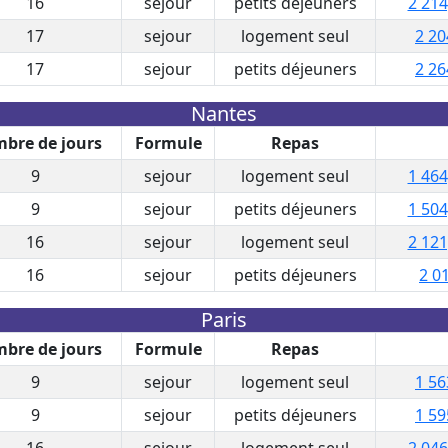
16
sejour
petits déjeuners
2 214
17
sejour
logement seul
2 20
17
sejour
petits déjeuners
2 26
Nantes
bre de jours
Formule
Repas
9
sejour
logement seul
1 464
9
sejour
petits déjeuners
1 504
16
sejour
logement seul
2 121
16
sejour
petits déjeuners
2 0
Paris
bre de jours
Formule
Repas
9
sejour
logement seul
1 56
9
sejour
petits déjeuners
1 59
16
sejour
logement seul
2 046