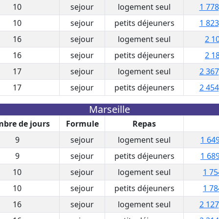
10
sejour
logement seul
1 778
10
sejour
petits déjeuners
1 823
16
sejour
logement seul
2 1
16
sejour
petits déjeuners
2 1
17
sejour
logement seul
2 367
17
sejour
petits déjeuners
2 454
Marseille
bre de jours
Formule
Repas
9
sejour
logement seul
1 649
9
sejour
petits déjeuners
1 689
10
sejour
logement seul
1 75
10
sejour
petits déjeuners
1 78
16
sejour
logement seul
2 127