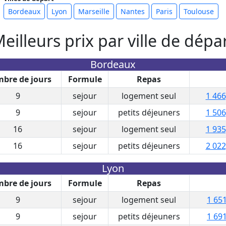
Bordeaux
Lyon
Marseille
Nantes
Paris
Toulouse
eilleurs prix par ville de dépa
Bordeaux
bre de jours
Formule
Repas
9
sejour
logement seul
1 466
9
sejour
petits déjeuners
1 506
16
sejour
logement seul
1 935
16
sejour
petits déjeuners
2 022
Lyon
bre de jours
Formule
Repas
9
sejour
logement seul
1 651
9
sejour
petits déjeuners
1 691