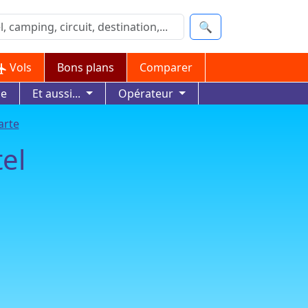
🔍
Vols
Bons plans
Comparer
ue
Et aussi...
Opérateur
arte
el