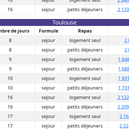
16
sejour
petits déjeuners
2 133
Toulouse
bre de jours
Formule
Repas
8
sejour
logement seul
2 
8
sejour
petits déjeuners
2 
9
sejour
logement seul
1 648
9
sejour
petits déjeuners
1 688
10
sejour
logement seul
1 691
10
sejour
petits déjeuners
1 731
16
sejour
logement seul
2 122
16
sejour
petits déjeuners
2 209
17
sejour
logement seul
2 16
17
sejour
petits déjeuners
2 22