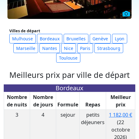
Villes de départ
Mulhouse
Bordeaux
Bruxelles
Genève
Lyon
Marseille
Nantes
Nice
Paris
Strasbourg
Toulouse
Meilleurs prix par ville de départ
Bordeaux
Nombre
Nombre
Meilleur
de nuits
de jours
Formule
Repas
prix
3
4
sejour
petits
1 182,00 €
déjeuners
(22
octobre
2026)