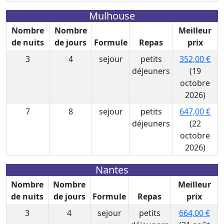
Mulhouse
Nombre
Nombre
Meilleur
de nuits
de jours
Formule
Repas
prix
3
4
sejour
petits
352,00 €
déjeuners
(19
octobre
2026)
7
8
sejour
petits
647,00 €
déjeuners
(22
octobre
2026)
Nantes
Nombre
Nombre
Meilleur
de nuits
de jours
Formule
Repas
prix
3
4
sejour
petits
664,00 €