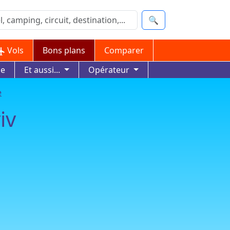
🔍
Vols
Bons plans
Comparer
ue
Et aussi...
Opérateur
e
iv