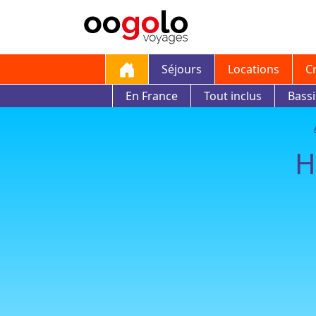
Séjours
Locations
C
En France
Tout inclus
Bass
H