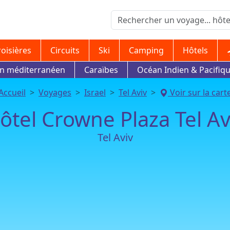
roisières
Circuits
Ski
Camping
Hôtels
in méditerranéen
Caraïbes
Océan Indien & Pacifiq
Accueil
Voyages
Israel
Tel Aviv
Voir sur la cart
ôtel Crowne Plaza Tel Av
Tel Aviv