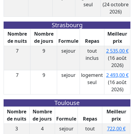
seul
(24 octobre
2026)
Strasbourg
Nombre
Nombre
Meilleur
de nuits
de jours
Formule
Repas
prix
7
9
sejour
tout
2 535,00 €
inclus
(16 août
2026)
7
9
sejour
logement
2 493,00 €
seul
(16 août
2026)
Toulouse
Nombre
Nombre
Meilleur
de nuits
de jours
Formule
Repas
prix
3
4
sejour
tout
722,00 €