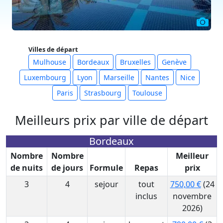
Villes de départ
Mulhouse
Bordeaux
Bruxelles
Genève
Luxembourg
Lyon
Marseille
Nantes
Nice
Paris
Strasbourg
Toulouse
Meilleurs prix par ville de départ
Bordeaux
Nombre
Nombre
Meilleur
de nuits
de jours
Formule
Repas
prix
3
4
sejour
tout
750,00 €
(24
inclus
novembre
2026)