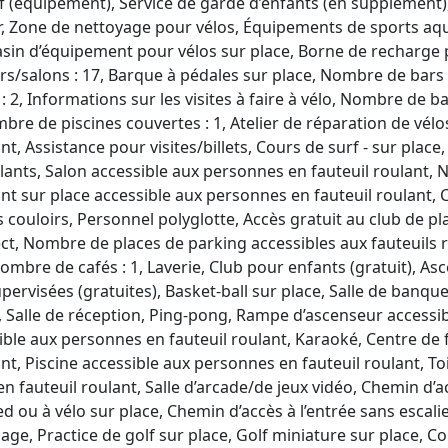
f (équipement), Service de garde d’enfants (en supplément), 
air, Zone de nettoyage pour vélos, Équipements de sports aqu
sin d’équipement pour vélos sur place, Borne de recharge p
rs/salons : 17, Barque à pédales sur place, Nombre de bars e
2, Informations sur les visites à faire à vélo, Nombre de b
mbre de piscines couvertes : 1, Atelier de réparation de vélo
t, Assistance pour visites/billets, Cours de surf - sur plac
ulants, Salon accessible aux personnes en fauteuil roulant, 
nt sur place accessible aux personnes en fauteuil roulant, C
s couloirs, Personnel polyglotte, Accès gratuit au club de pl
ct, Nombre de places de parking accessibles aux fauteuils r
ombre de cafés : 1, Laverie, Club pour enfants (gratuit), Asc
pervisées (gratuites), Basket-ball sur place, Salle de banqu
n, Salle de réception, Ping-pong, Rampe d’ascenseur access
sible aux personnes en fauteuil roulant, Karaoké, Centre de 
nt, Piscine accessible aux personnes en fauteuil roulant, To
 fauteuil roulant, Salle d’arcade/de jeux vidéo, Chemin d’acc
d ou à vélo sur place, Chemin d’accès à l’entrée sans escali
age, Practice de golf sur place, Golf miniature sur place, Co