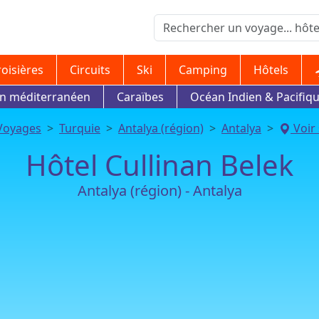
roisières
Circuits
Ski
Camping
Hôtels
in méditerranéen
Caraïbes
Océan Indien & Pacifiq
Voyages
Turquie
Antalya (région)
Antalya
Voir 
Hôtel Cullinan Belek
Antalya (région) - Antalya