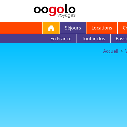
Séjours
Locations
C
En France
Tout inclus
Bass
Accueil