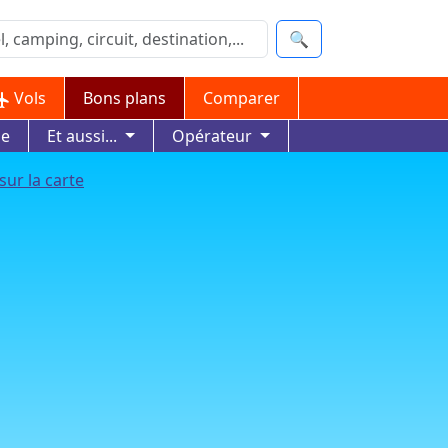
🔍
Vols
Bons plans
Comparer
ue
Et aussi...
Opérateur
sur la carte