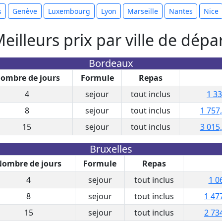
s
Genève
Luxembourg
Lyon
Marseille
Nantes
Nice
eilleurs prix par ville de dépa
Bordeaux
ombre de jours
Formule
Repas
4
sejour
tout inclus
1 33
8
sejour
tout inclus
1 757
15
sejour
tout inclus
3 015
Bruxelles
ombre de jours
Formule
Repas
4
sejour
tout inclus
1 0
8
sejour
tout inclus
1 47
15
sejour
tout inclus
2 73