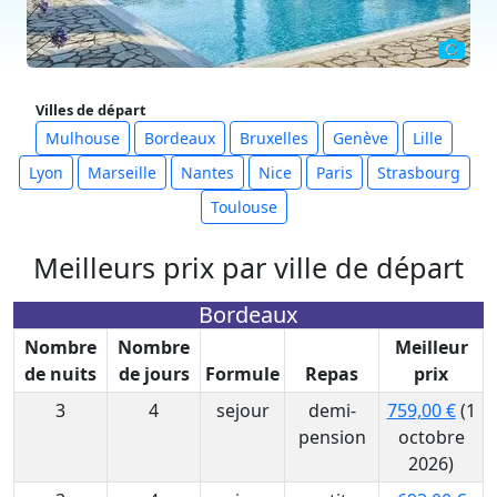
Villes de départ
Mulhouse
Bordeaux
Bruxelles
Genève
Lille
Lyon
Marseille
Nantes
Nice
Paris
Strasbourg
Toulouse
Meilleurs prix par ville de départ
Bordeaux
Nombre
Nombre
Meilleur
de nuits
de jours
Formule
Repas
prix
3
4
sejour
demi-
759,00 €
(1
pension
octobre
2026)