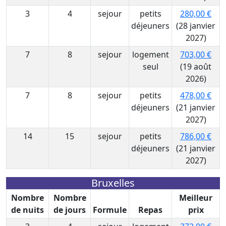
3
4
sejour
petits
280,00 €
déjeuners
(28 janvier
2027)
7
8
sejour
logement
703,00 €
seul
(19 août
2026)
7
8
sejour
petits
478,00 €
déjeuners
(21 janvier
2027)
14
15
sejour
petits
786,00 €
déjeuners
(21 janvier
2027)
Bruxelles
Nombre
Nombre
Meilleur
de nuits
de jours
Formule
Repas
prix