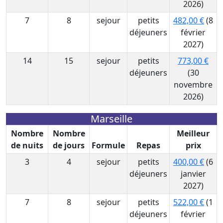
2026)
7
8
sejour
petits
482,00 €
(8
déjeuners
février
2027)
14
15
sejour
petits
773,00 €
déjeuners
(30
novembre
2026)
Marseille
Nombre
Nombre
Meilleur
de nuits
de jours
Formule
Repas
prix
3
4
sejour
petits
400,00 €
(6
déjeuners
janvier
2027)
7
8
sejour
petits
522,00 €
(1
déjeuners
février