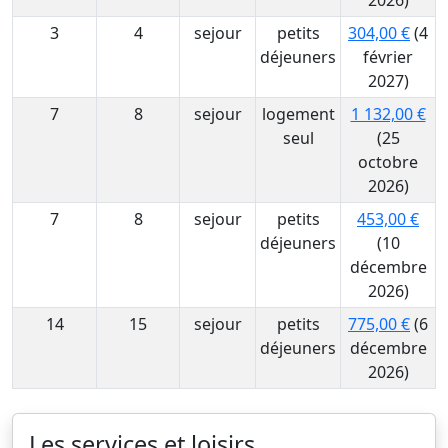
2026)
3
4
sejour
petits
304,00 €
(4
déjeuners
février
2027)
7
8
sejour
logement
1 132,00 €
seul
(25
octobre
2026)
7
8
sejour
petits
453,00 €
déjeuners
(10
décembre
2026)
14
15
sejour
petits
775,00 €
(6
déjeuners
décembre
2026)
Les services et loisirs