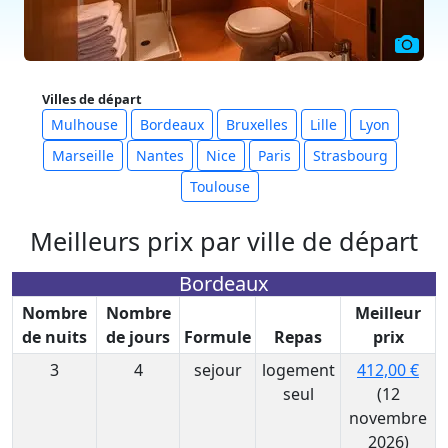
Villes de départ
Mulhouse
Bordeaux
Bruxelles
Lille
Lyon
Marseille
Nantes
Nice
Paris
Strasbourg
Toulouse
Meilleurs prix par ville de départ
Bordeaux
Nombre
Nombre
Meilleur
de nuits
de jours
Formule
Repas
prix
3
4
sejour
logement
412,00 €
seul
(12
novembre
2026)