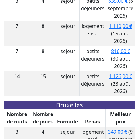
3
4
sejour
petits
635,00 €
(6
déjeuners
septembre
2026)
7
8
sejour
logement
1 110,00 €
seul
(15 août
2026)
7
8
sejour
petits
816,00 €
déjeuners
(30 août
2026)
14
15
sejour
petits
1 126,00 €
déjeuners
(23 août
2026)
Bruxelles
Nombre
Nombre
Meilleur
de nuits
de jours
Formule
Repas
prix
3
4
sejour
logement
349,00 €
(9