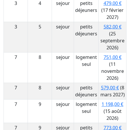
3
4
sejour
petits
479,00 €
déjeuners
(17 février
2027)
3
5
sejour
petits
582,00 €
déjeuners
(25
septembre
2026)
7
8
sejour
logement
751,00 €
seul
(11
novembre
2026)
7
8
sejour
petits
579,00 €
(8
déjeuners
mars 2027)
7
9
sejour
logement
1 198,00 €
seul
(15 août
2026)
7
9
sejour
petits
773,00 €