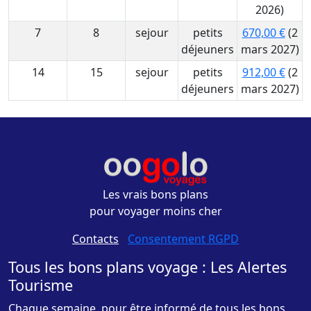
2026)
7
8
sejour
petits
670,00 €
(2
déjeuners
mars 2027)
14
15
sejour
petits
912,00 €
(2
déjeuners
mars 2027)
Les vrais bons plans
pour voyager moins cher
Contacts
-
Consentement RGPD
Tous les bons plans voyage : Les Alertes
Tourisme
Chaque semaine, pour être informé de tous les bons