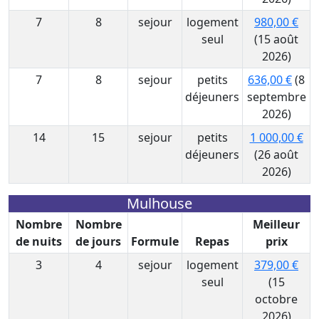
7
8
sejour
logement
980,00 €
seul
(15 août
2026)
7
8
sejour
petits
636,00 €
(8
déjeuners
septembre
2026)
14
15
sejour
petits
1 000,00 €
déjeuners
(26 août
2026)
Mulhouse
Nombre
Nombre
Meilleur
de nuits
de jours
Formule
Repas
prix
3
4
sejour
logement
379,00 €
seul
(15
octobre
2026)