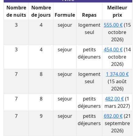
Nombre
Nombre
Meilleur
de nuits
de jours
Formule
Repas
prix
3
4
sejour
logement
555,00 €
(15
seul
octobre
2026)
3
4
sejour
petits
454,00 €
(14
déjeuners
octobre
2026)
7
8
sejour
logement
1 374,00 €
seul
(15 août
2026)
7
8
sejour
petits
482,00 €
(1
déjeuners
mars 2027)
7
9
sejour
petits
692,00 €
(21
déjeuners
septembre
2026)