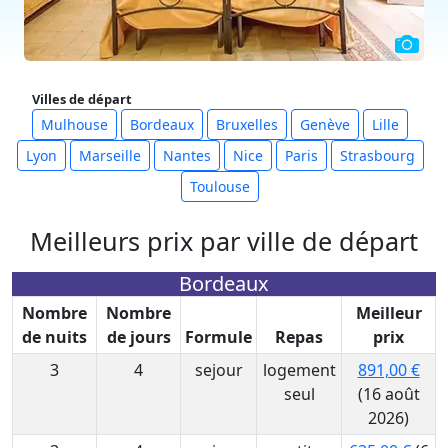
Villes de départ
Mulhouse
Bordeaux
Bruxelles
Genève
Lille
Lyon
Marseille
Nantes
Nice
Paris
Strasbourg
Toulouse
Meilleurs prix par ville de départ
Bordeaux
Nombre
Nombre
Meilleur
de nuits
de jours
Formule
Repas
prix
3
4
sejour
logement
891,00 €
seul
(16 août
2026)