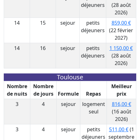
déjeuners
(28 août
2026)
14
15
sejour
petits
859,00 €
déjeuners
(22 février
2027)
14
16
sejour
petits
1 150,00 €
déjeuners
(28 août
2026)
Toulouse
Nombre
Nombre
Meilleur
de nuits
de jours
Formule
Repas
prix
3
4
sejour
logement
816,00 €
seul
(16 août
2026)
3
4
sejour
petits
511,00 €
(1
déjeuners
septembre