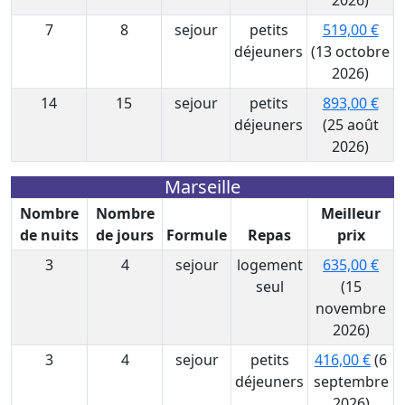
2026)
7
8
sejour
petits
519,00 €
déjeuners
(13 octobre
2026)
14
15
sejour
petits
893,00 €
déjeuners
(25 août
2026)
Marseille
Nombre
Nombre
Meilleur
de nuits
de jours
Formule
Repas
prix
3
4
sejour
logement
635,00 €
seul
(15
novembre
2026)
3
4
sejour
petits
416,00 €
(6
déjeuners
septembre
2026)