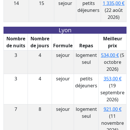
14
15
sejour
petits
1 335,00 €
déjeuners
(22 août
2026)
Lyon
Nombre
Nombre
Meilleur
de nuits
de jours
Formule
Repas
prix
3
4
sejour
logement
534,00 €
(5
seul
octobre
2026)
3
4
sejour
petits
353,00 €
déjeuners
(19
septembre
2026)
7
8
sejour
logement
921,00 €
seul
(11
novembre