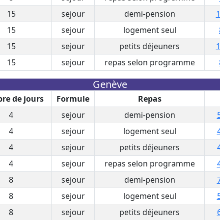
15
sejour
demi-pension
1
15
sejour
logement seul
15
sejour
petits déjeuners
1
15
sejour
repas selon programme
Genève
re de jours
Formule
Repas
4
sejour
demi-pension
4
sejour
logement seul
4
sejour
petits déjeuners
4
sejour
repas selon programme
8
sejour
demi-pension
8
sejour
logement seul
8
sejour
petits déjeuners