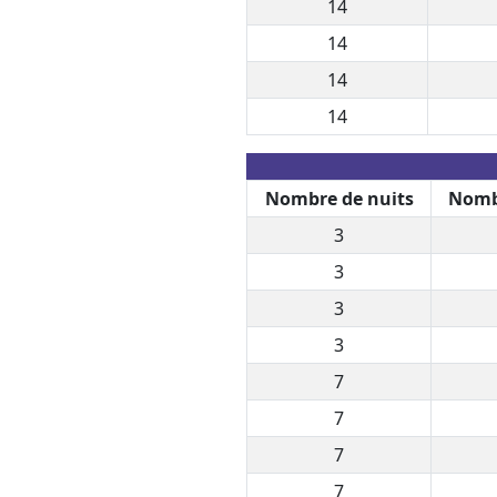
14
14
14
14
Nombre de nuits
Nomb
3
3
3
3
7
7
7
7