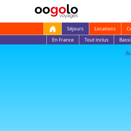
Séjours
Locations
C
En France
Tout inclus
Bass
Ac