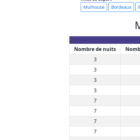
Mulhouse
Bordeaux
M
Nombre de nuits
Nombr
3
3
3
3
7
7
7
7