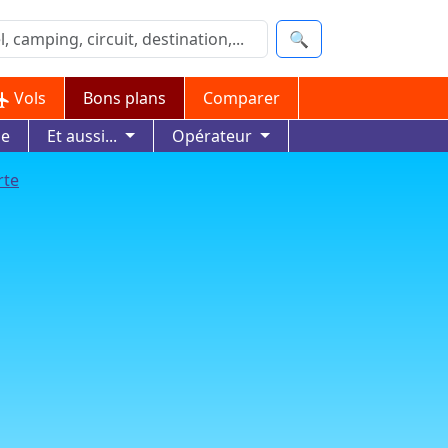
🔍
Vols
Bons plans
Comparer
ue
Et aussi...
Opérateur
rte