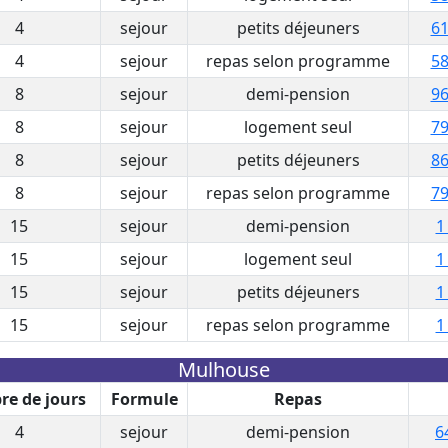
4
sejour
petits déjeuners
61
4
sejour
repas selon programme
58
8
sejour
demi-pension
96
8
sejour
logement seul
79
8
sejour
petits déjeuners
86
8
sejour
repas selon programme
79
15
sejour
demi-pension
1
15
sejour
logement seul
1
15
sejour
petits déjeuners
1
15
sejour
repas selon programme
1
Mulhouse
e de jours
Formule
Repas
4
sejour
demi-pension
6