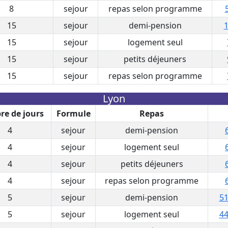
8
sejour
repas selon programme
15
sejour
demi-pension
1
15
sejour
logement seul
15
sejour
petits déjeuners
15
sejour
repas selon programme
Lyon
e de jours
Formule
Repas
4
sejour
demi-pension
4
sejour
logement seul
4
sejour
petits déjeuners
4
sejour
repas selon programme
5
sejour
demi-pension
51
5
sejour
logement seul
44