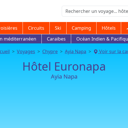
roisières
Circuits
Ski
Camping
Hôtels
in méditerranéen
Caraïbes
Océan Indien & Pacifiq
cueil
Voyages
Chypre
Ayia Napa
Voir sur la ca
Hôtel Euronapa
Ayia Napa