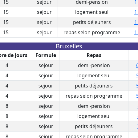
15
sejour
demi-pension
1
15
sejour
logement seul
1
15
sejour
petits déjeuners
1
15
sejour
repas selon programme
1
Bruxelles
re de jours
Formule
Repas
4
sejour
demi-pension
4
sejour
logement seul
4
sejour
petits déjeuners
4
sejour
repas selon programme
8
sejour
demi-pension
8
sejour
logement seul
8
sejour
petits déjeuners
8
sejour
repas selon programme