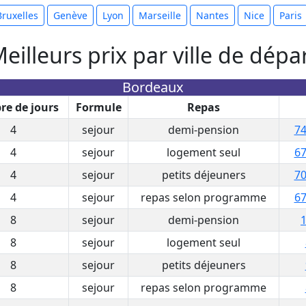
Bruxelles
Genève
Lyon
Marseille
Nantes
Nice
Paris
eilleurs prix par ville de dépa
Bordeaux
e de jours
Formule
Repas
4
sejour
demi-pension
74
4
sejour
logement seul
67
4
sejour
petits déjeuners
70
4
sejour
repas selon programme
67
8
sejour
demi-pension
1
8
sejour
logement seul
8
sejour
petits déjeuners
8
sejour
repas selon programme