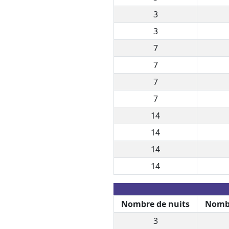
3
3
7
7
7
7
14
14
14
14
Nombre de nuits
Nombr
3