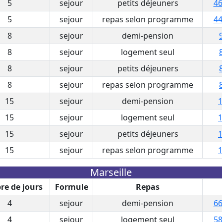
5
sejour
petits déjeuners
46
5
sejour
repas selon programme
44
8
sejour
demi-pension
8
sejour
logement seul
8
sejour
petits déjeuners
8
sejour
repas selon programme
15
sejour
demi-pension
1
15
sejour
logement seul
1
15
sejour
petits déjeuners
1
15
sejour
repas selon programme
1
Marseille
e de jours
Formule
Repas
4
sejour
demi-pension
66
4
sejour
logement seul
58