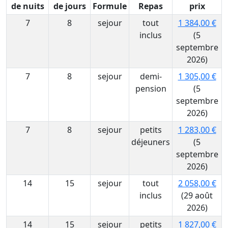
de nuits
de jours
Formule
Repas
prix
7
8
sejour
tout
1 384,00 €
inclus
(5
septembre
2026)
7
8
sejour
demi-
1 305,00 €
pension
(5
septembre
2026)
7
8
sejour
petits
1 283,00 €
déjeuners
(5
septembre
2026)
14
15
sejour
tout
2 058,00 €
inclus
(29 août
2026)
14
15
sejour
petits
1 827,00 €