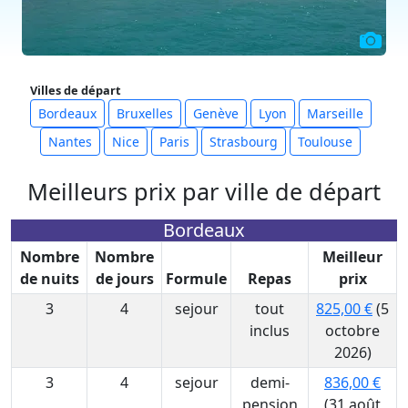
Villes de départ
Bordeaux
Bruxelles
Genève
Lyon
Marseille
Nantes
Nice
Paris
Strasbourg
Toulouse
Meilleurs prix par ville de départ
Bordeaux
Nombre
Nombre
Meilleur
de nuits
de jours
Formule
Repas
prix
3
4
sejour
tout
825,00 €
(5
inclus
octobre
2026)
3
4
sejour
demi-
836,00 €
pension
(31 août