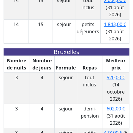
14
15
sejour
tout
2 064,00 €
inclus
(31 août
2026)
14
15
sejour
petits
1 843,00 €
déjeuners
(31 août
2026)
Bruxelles
Nombre
Nombre
Meilleur
de nuits
de jours
Formule
Repas
prix
3
4
sejour
tout
520,00 €
inclus
(14
octobre
2026)
3
4
sejour
demi-
602,00 €
pension
(31 août
2026)
3
4
sejour
petits
478,00 €
(5