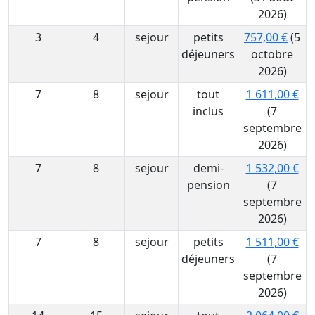
2026)
3
4
sejour
petits
757,00 €
(5
déjeuners
octobre
2026)
7
8
sejour
tout
1 611,00 €
inclus
(7
septembre
2026)
7
8
sejour
demi-
1 532,00 €
pension
(7
septembre
2026)
7
8
sejour
petits
1 511,00 €
déjeuners
(7
septembre
2026)