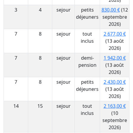
2026)
3
4
sejour
petits
830,00 €
(12
déjeuners
septembre
2026)
7
8
sejour
tout
2 677,00 €
inclus
(13 août
2026)
7
8
sejour
demi-
1 942,00 €
pension
(13 août
2026)
7
8
sejour
petits
2 430,00 €
déjeuners
(13 août
2026)
14
15
sejour
tout
2 163,00 €
inclus
(10
septembre
2026)