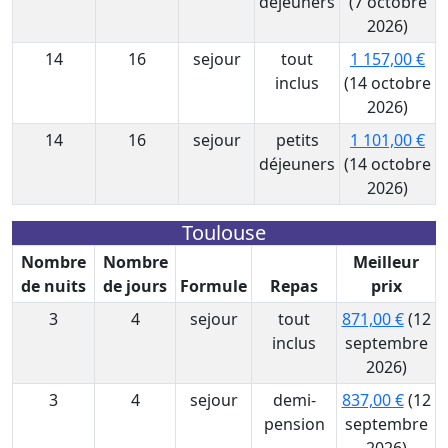
déjeuners
(7 octobre
2026)
14
16
sejour
tout
1 157,00 €
inclus
(14 octobre
2026)
14
16
sejour
petits
1 101,00 €
déjeuners
(14 octobre
2026)
Toulouse
Nombre
Nombre
Meilleur
de nuits
de jours
Formule
Repas
prix
3
4
sejour
tout
871,00 €
(12
inclus
septembre
2026)
3
4
sejour
demi-
837,00 €
(12
pension
septembre