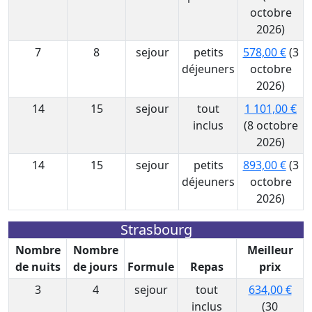
octobre
2026)
7
8
sejour
petits
578,00 €
(3
déjeuners
octobre
2026)
14
15
sejour
tout
1 101,00 €
inclus
(8 octobre
2026)
14
15
sejour
petits
893,00 €
(3
déjeuners
octobre
2026)
Strasbourg
Nombre
Nombre
Meilleur
de nuits
de jours
Formule
Repas
prix
3
4
sejour
tout
634,00 €
inclus
(30