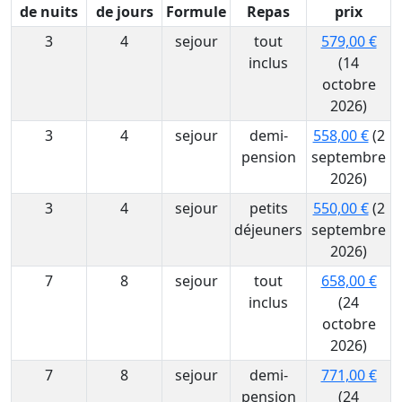
de nuits
de jours
Formule
Repas
prix
3
4
sejour
tout
579,00 €
inclus
(14
octobre
2026)
3
4
sejour
demi-
558,00 €
(2
pension
septembre
2026)
3
4
sejour
petits
550,00 €
(2
déjeuners
septembre
2026)
7
8
sejour
tout
658,00 €
inclus
(24
octobre
2026)
7
8
sejour
demi-
771,00 €
pension
(24