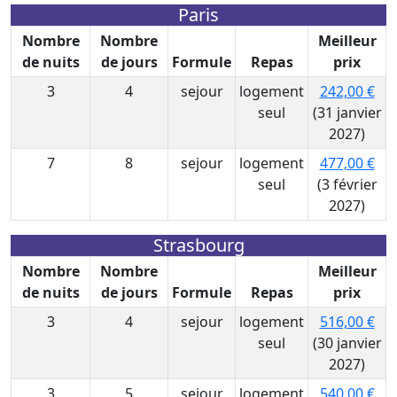
Paris
Nombre
Nombre
Meilleur
de nuits
de jours
Formule
Repas
prix
3
4
sejour
logement
242,00 €
seul
(31 janvier
2027)
7
8
sejour
logement
477,00 €
seul
(3 février
2027)
Strasbourg
Nombre
Nombre
Meilleur
de nuits
de jours
Formule
Repas
prix
3
4
sejour
logement
516,00 €
seul
(30 janvier
2027)
3
5
sejour
logement
540,00 €