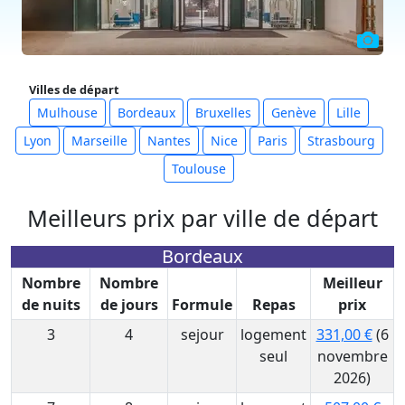
Villes de départ
Mulhouse
Bordeaux
Bruxelles
Genève
Lille
Lyon
Marseille
Nantes
Nice
Paris
Strasbourg
Toulouse
Meilleurs prix par ville de départ
Bordeaux
Nombre
Nombre
Meilleur
de nuits
de jours
Formule
Repas
prix
3
4
sejour
logement
331,00 €
(6
seul
novembre
2026)