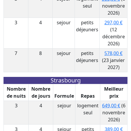
seul
novembre
2026)
3
4
sejour
petits
297,00 €
déjeuners
(12
décembre
2026)
7
8
sejour
petits
578,00 €
déjeuners
(23 janvier
2027)
Strasbourg
Nombre
Nombre
Meilleur
de nuits
de jours
Formule
Repas
prix
3
4
sejour
logement
649,00 €
(6
seul
novembre
2026)
3
4
sejour
petits
389,00 €