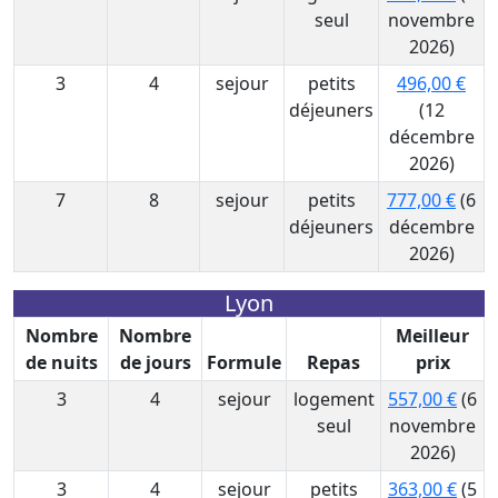
seul
novembre
2026)
3
4
sejour
petits
496,00 €
déjeuners
(12
décembre
2026)
7
8
sejour
petits
777,00 €
(6
déjeuners
décembre
2026)
Lyon
Nombre
Nombre
Meilleur
de nuits
de jours
Formule
Repas
prix
3
4
sejour
logement
557,00 €
(6
seul
novembre
2026)
3
4
sejour
petits
363,00 €
(5