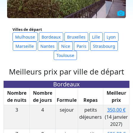
Villes de départ
Mulhouse
Bordeaux
Bruxelles
Lille
Lyon
Marseille
Nantes
Nice
Paris
Strasbourg
Toulouse
Meilleurs prix par ville de départ
Bordeaux
Nombre
Nombre
Meilleur
de nuits
de jours
Formule
Repas
prix
3
4
sejour
petits
350,00 €
déjeuners
(14 janvier
2027)