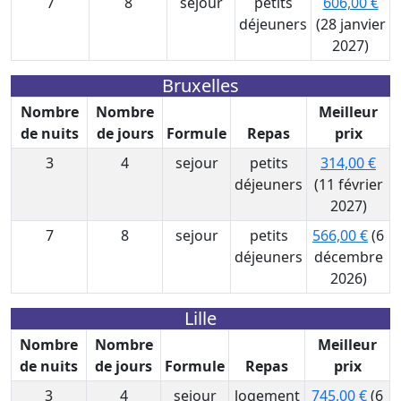
7
8
sejour
petits
606,00 €
déjeuners
(28 janvier
2027)
Bruxelles
Nombre
Nombre
Meilleur
de nuits
de jours
Formule
Repas
prix
3
4
sejour
petits
314,00 €
déjeuners
(11 février
2027)
7
8
sejour
petits
566,00 €
(6
déjeuners
décembre
2026)
Lille
Nombre
Nombre
Meilleur
de nuits
de jours
Formule
Repas
prix
3
4
sejour
logement
745,00 €
(6