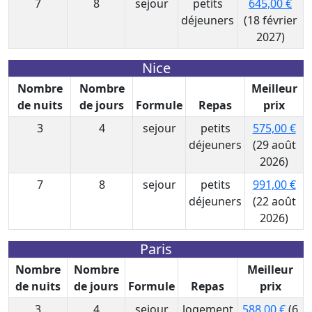
7
8
sejour
petits
645,00 €
déjeuners
(18 février
2027)
Nice
Nombre
Nombre
Meilleur
de nuits
de jours
Formule
Repas
prix
3
4
sejour
petits
575,00 €
déjeuners
(29 août
2026)
7
8
sejour
petits
991,00 €
déjeuners
(22 août
2026)
Paris
Nombre
Nombre
Meilleur
de nuits
de jours
Formule
Repas
prix
3
4
sejour
logement
588,00 €
(6