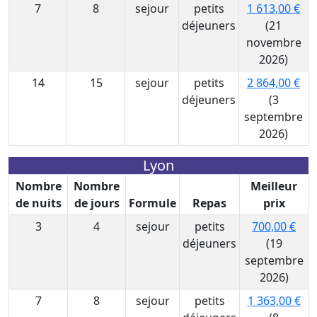
7
8
sejour
petits
1 613,00 €
déjeuners
(21
novembre
2026)
14
15
sejour
petits
2 864,00 €
déjeuners
(3
septembre
2026)
Lyon
Nombre
Nombre
Meilleur
de nuits
de jours
Formule
Repas
prix
3
4
sejour
petits
700,00 €
déjeuners
(19
septembre
2026)
7
8
sejour
petits
1 363,00 €