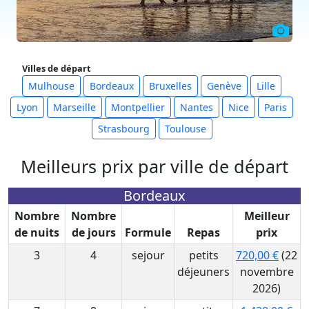
Villes de départ
Mulhouse
Bordeaux
Bruxelles
Genève
Lille
Lyon
Marseille
Montpellier
Nantes
Nice
Paris
Strasbourg
Toulouse
Meilleurs prix par ville de départ
Bordeaux
Nombre
Nombre
Meilleur
de nuits
de jours
Formule
Repas
prix
3
4
sejour
petits
720,00 €
(22
déjeuners
novembre
2026)