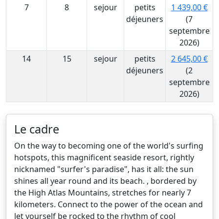
7
8
sejour
petits
1 439,00 €
déjeuners
(7
septembre
2026)
14
15
sejour
petits
2 645,00 €
déjeuners
(2
septembre
2026)
Le cadre
On the way to becoming one of the world's surfing
hotspots, this magnificent seaside resort, rightly
nicknamed "surfer's paradise", has it all: the sun
shines all year round and its beach. , bordered by
the High Atlas Mountains, stretches for nearly 7
kilometers. Connect to the power of the ocean and
let yourself be rocked to the rhythm of cool