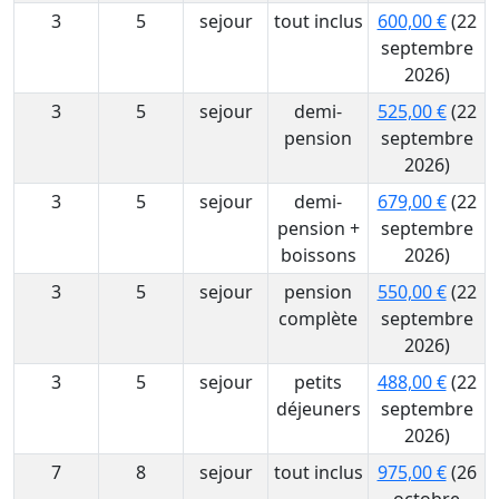
3
5
sejour
tout inclus
600,00 €
(22
septembre
2026)
3
5
sejour
demi-
525,00 €
(22
pension
septembre
2026)
3
5
sejour
demi-
679,00 €
(22
pension +
septembre
boissons
2026)
3
5
sejour
pension
550,00 €
(22
complète
septembre
2026)
3
5
sejour
petits
488,00 €
(22
déjeuners
septembre
2026)
7
8
sejour
tout inclus
975,00 €
(26