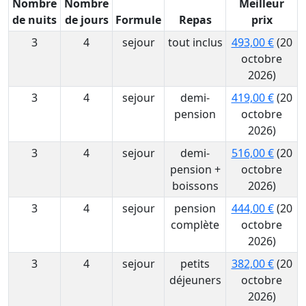
Nombre
Nombre
Meilleur
de nuits
de jours
Formule
Repas
prix
3
4
sejour
tout inclus
493,00 €
(20
octobre
2026)
3
4
sejour
demi-
419,00 €
(20
pension
octobre
2026)
3
4
sejour
demi-
516,00 €
(20
pension +
octobre
boissons
2026)
3
4
sejour
pension
444,00 €
(20
complète
octobre
2026)
3
4
sejour
petits
382,00 €
(20
déjeuners
octobre
2026)