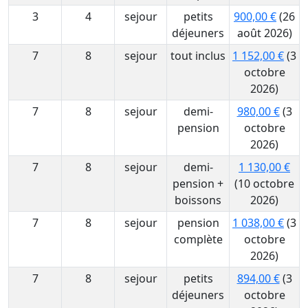
3
4
sejour
petits
900,00 €
(26
déjeuners
août 2026)
7
8
sejour
tout inclus
1 152,00 €
(3
octobre
2026)
7
8
sejour
demi-
980,00 €
(3
pension
octobre
2026)
7
8
sejour
demi-
1 130,00 €
pension +
(10 octobre
boissons
2026)
7
8
sejour
pension
1 038,00 €
(3
complète
octobre
2026)
7
8
sejour
petits
894,00 €
(3
déjeuners
octobre