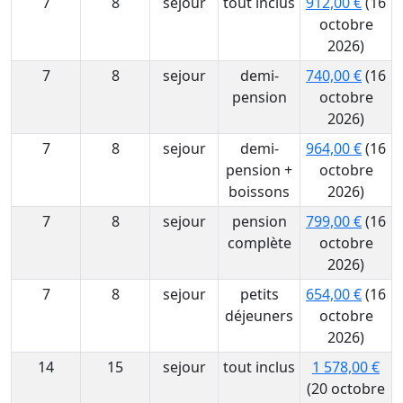
7
8
sejour
tout inclus
912,00 €
(16
octobre
2026)
7
8
sejour
demi-
740,00 €
(16
pension
octobre
2026)
7
8
sejour
demi-
964,00 €
(16
pension +
octobre
boissons
2026)
7
8
sejour
pension
799,00 €
(16
complète
octobre
2026)
7
8
sejour
petits
654,00 €
(16
déjeuners
octobre
2026)
14
15
sejour
tout inclus
1 578,00 €
(20 octobre