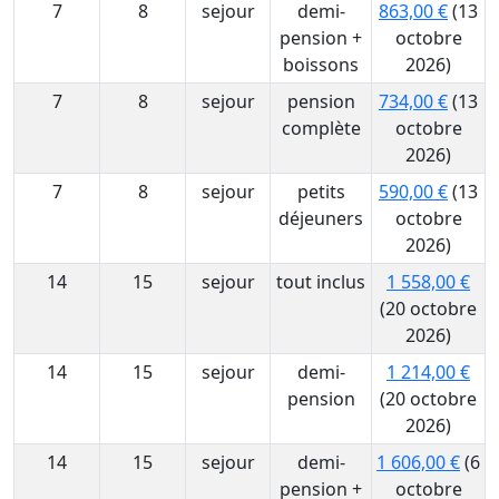
7
8
sejour
demi-
863,00 €
(13
pension +
octobre
boissons
2026)
7
8
sejour
pension
734,00 €
(13
complète
octobre
2026)
7
8
sejour
petits
590,00 €
(13
déjeuners
octobre
2026)
14
15
sejour
tout inclus
1 558,00 €
(20 octobre
2026)
14
15
sejour
demi-
1 214,00 €
pension
(20 octobre
2026)
14
15
sejour
demi-
1 606,00 €
(6
pension +
octobre