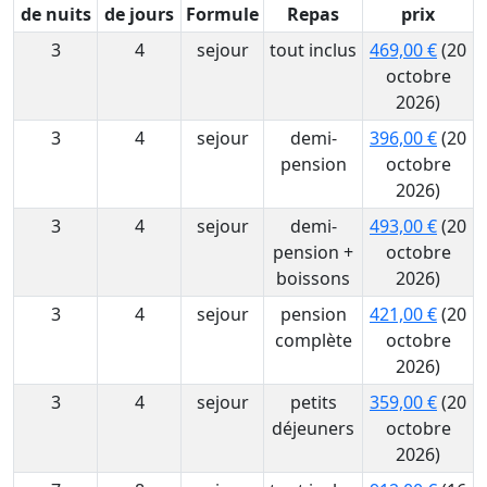
de nuits
de jours
Formule
Repas
prix
3
4
sejour
tout inclus
469,00 €
(20
octobre
2026)
3
4
sejour
demi-
396,00 €
(20
pension
octobre
2026)
3
4
sejour
demi-
493,00 €
(20
pension +
octobre
boissons
2026)
3
4
sejour
pension
421,00 €
(20
complète
octobre
2026)
3
4
sejour
petits
359,00 €
(20
déjeuners
octobre
2026)