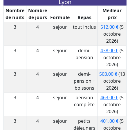
Lyon
Nombre
Nombre
Meilleur
de nuits
de jours
Formule
Repas
prix
3
4
sejour
tout inclus
512,00 €
(5
octobre
2026)
3
4
sejour
demi-
438,00 €
(5
pension
octobre
2026)
3
4
sejour
demi-
503,00 €
(13
pension +
octobre
boissons
2026)
3
4
sejour
pension
463,00 €
(5
complète
octobre
2026)
3
4
sejour
petits
401,00 €
(5
déjeuners
octobre