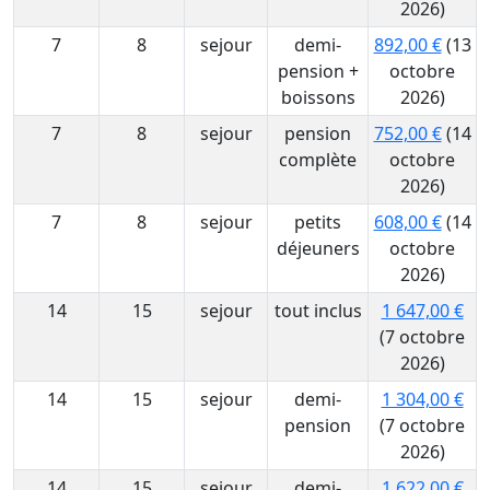
2026)
7
8
sejour
demi-
892,00 €
(13
pension +
octobre
boissons
2026)
7
8
sejour
pension
752,00 €
(14
complète
octobre
2026)
7
8
sejour
petits
608,00 €
(14
déjeuners
octobre
2026)
14
15
sejour
tout inclus
1 647,00 €
(7 octobre
2026)
14
15
sejour
demi-
1 304,00 €
pension
(7 octobre
2026)
14
15
sejour
demi-
1 622,00 €