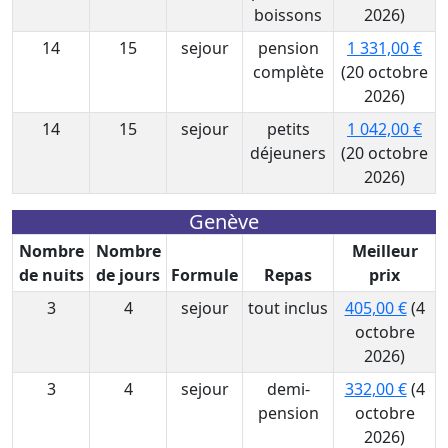
boissons
2026)
14
15
sejour
pension
1 331,00 €
complète
(20 octobre
2026)
14
15
sejour
petits
1 042,00 €
déjeuners
(20 octobre
2026)
Genève
Nombre
Nombre
Meilleur
de nuits
de jours
Formule
Repas
prix
3
4
sejour
tout inclus
405,00 €
(4
octobre
2026)
3
4
sejour
demi-
332,00 €
(4
pension
octobre
2026)