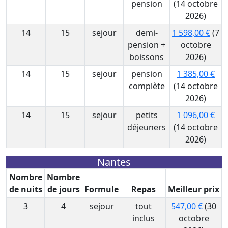
pension
(14 octobre
2026)
14
15
sejour
demi-
1 598,00 €
(7
pension +
octobre
boissons
2026)
14
15
sejour
pension
1 385,00 €
complète
(14 octobre
2026)
14
15
sejour
petits
1 096,00 €
déjeuners
(14 octobre
2026)
Nantes
Nombre
Nombre
de nuits
de jours
Formule
Repas
Meilleur prix
3
4
sejour
tout
547,00 €
(30
inclus
octobre