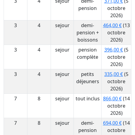
3
4
sejour
demi-
371,00 €
(5
pension
octobre
2026)
3
4
sejour
demi-
464,00 €
(13
pension +
octobre
boissons
2026)
3
4
sejour
pension
396,00 €
(5
complète
octobre
2026)
3
4
sejour
petits
335,00 €
(5
déjeuners
octobre
2026)
7
8
sejour
tout inclus
866,00 €
(14
octobre
2026)
7
8
sejour
demi-
694,00 €
(14
pension
octobre