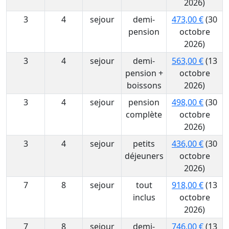
2026)
3
4
sejour
demi-
473,00 €
(30
pension
octobre
2026)
3
4
sejour
demi-
563,00 €
(13
pension +
octobre
boissons
2026)
3
4
sejour
pension
498,00 €
(30
complète
octobre
2026)
3
4
sejour
petits
436,00 €
(30
déjeuners
octobre
2026)
7
8
sejour
tout
918,00 €
(13
inclus
octobre
2026)
7
8
sejour
demi-
746,00 €
(13