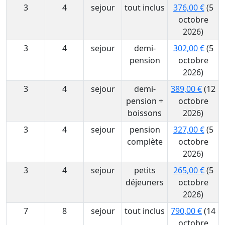
3
4
sejour
tout inclus
376,00 €
(5
octobre
2026)
3
4
sejour
demi-
302,00 €
(5
pension
octobre
2026)
3
4
sejour
demi-
389,00 €
(12
pension +
octobre
boissons
2026)
3
4
sejour
pension
327,00 €
(5
complète
octobre
2026)
3
4
sejour
petits
265,00 €
(5
déjeuners
octobre
2026)
7
8
sejour
tout inclus
790,00 €
(14
octobre