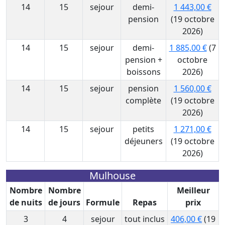
14
15
sejour
demi-
1 443,00 €
pension
(19 octobre
2026)
14
15
sejour
demi-
1 885,00 €
(7
pension +
octobre
boissons
2026)
14
15
sejour
pension
1 560,00 €
complète
(19 octobre
2026)
14
15
sejour
petits
1 271,00 €
déjeuners
(19 octobre
2026)
Mulhouse
Nombre
Nombre
Meilleur
de nuits
de jours
Formule
Repas
prix
3
4
sejour
tout inclus
406,00 €
(19