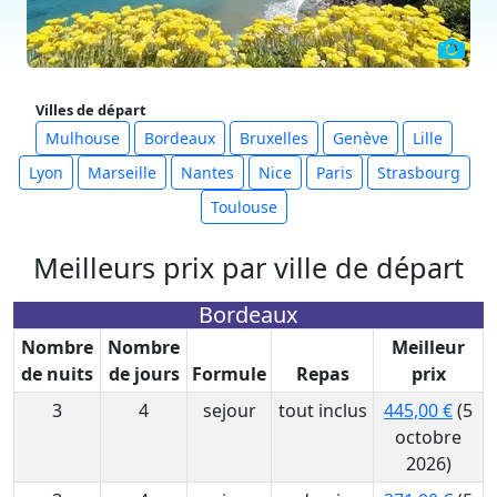
Villes de départ
Mulhouse
Bordeaux
Bruxelles
Genève
Lille
Lyon
Marseille
Nantes
Nice
Paris
Strasbourg
Toulouse
Meilleurs prix par ville de départ
Bordeaux
Nombre
Nombre
Meilleur
de nuits
de jours
Formule
Repas
prix
3
4
sejour
tout inclus
445,00 €
(5
octobre
2026)