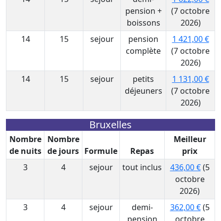
pension +
(7 octobre
boissons
2026)
14
15
sejour
pension
1 421,00 €
complète
(7 octobre
2026)
14
15
sejour
petits
1 131,00 €
déjeuners
(7 octobre
2026)
Bruxelles
Nombre
Nombre
Meilleur
de nuits
de jours
Formule
Repas
prix
3
4
sejour
tout inclus
436,00 €
(5
octobre
2026)
3
4
sejour
demi-
362,00 €
(5
pension
octobre