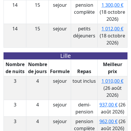
14
15
sejour
pension
1 300,00 €
complète
(18 octobre
2026)
14
15
sejour
petits
1 012,00 €
déjeuners
(18 octobre
2026)
Lille
Nombre
Nombre
Meilleur
de nuits
de jours
Formule
Repas
prix
3
4
sejour
tout inclus
1 010,00 €
(26 août
2026)
3
4
sejour
demi-
937,00 €
(26
pension
août 2026)
3
4
sejour
pension
962,00 €
(26
complète
août 2026)