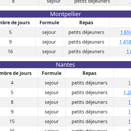
8
sejour
petits déjeuners
Montpellier
bre de jours
Formule
Repas
5
sejour
petits déjeuners
1 614
9
sejour
petits déjeuners
1 418
16
sejour
petits déjeuners
1 
Nantes
mbre de jours
Formule
Repas
4
sejour
petits déjeuners
1
5
sejour
petits déjeuners
1 2
8
sejour
petits déjeuners
1
9
sejour
petits déjeuners
1
15
sejour
petits déjeuners
1
16
sejour
petits déjeuners
2