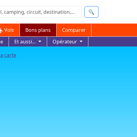
🔍
Vols
Bons plans
Comparer
ue
Et aussi...
Opérateur
la carte