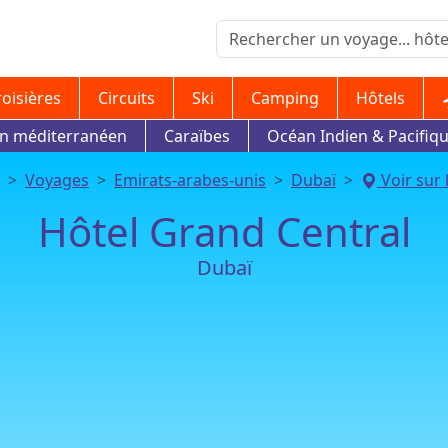
roisières
Circuits
Ski
Camping
Hôtels
in méditerranéen
Caraïbes
Océan Indien & Pacifiq
Voyages
Emirats-arabes-unis
Dubaï
Voir sur 
Hôtel Grand Central
Dubaï