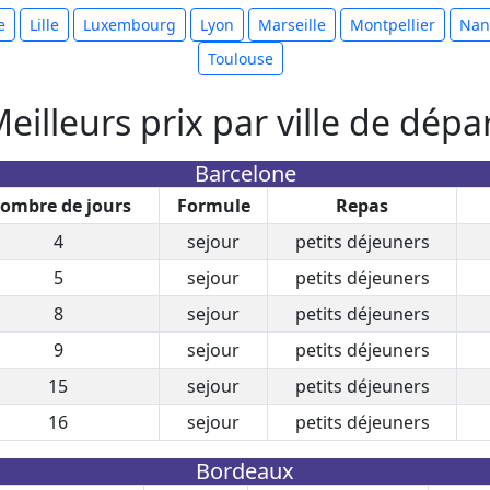
e
Lille
Luxembourg
Lyon
Marseille
Montpellier
Nan
Toulouse
eilleurs prix par ville de dépa
Barcelone
ombre de jours
Formule
Repas
4
sejour
petits déjeuners
5
sejour
petits déjeuners
8
sejour
petits déjeuners
9
sejour
petits déjeuners
15
sejour
petits déjeuners
16
sejour
petits déjeuners
Bordeaux