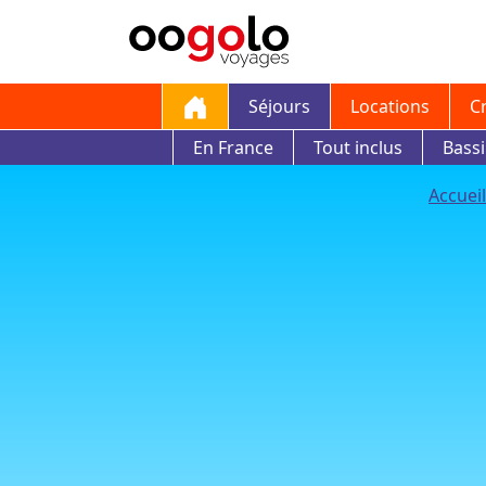
Séjours
Locations
C
En France
Tout inclus
Bass
Accueil