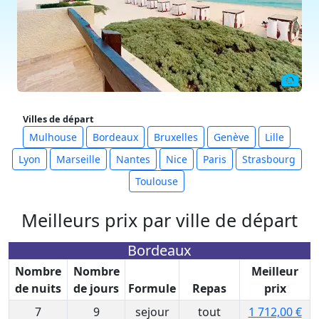
Villes de départ
Mulhouse
Bordeaux
Bruxelles
Genève
Lille
Lyon
Marseille
Nantes
Nice
Paris
Strasbourg
Toulouse
Meilleurs prix par ville de départ
Bordeaux
Nombre
Nombre
Meilleur
de nuits
de jours
Formule
Repas
prix
7
9
sejour
tout
1 712,00 €