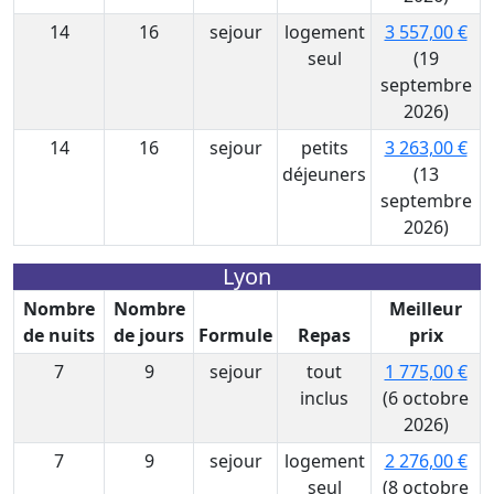
14
16
sejour
logement
3 557,00 €
seul
(19
septembre
2026)
14
16
sejour
petits
3 263,00 €
déjeuners
(13
septembre
2026)
Lyon
Nombre
Nombre
Meilleur
de nuits
de jours
Formule
Repas
prix
7
9
sejour
tout
1 775,00 €
inclus
(6 octobre
2026)
7
9
sejour
logement
2 276,00 €
seul
(8 octobre