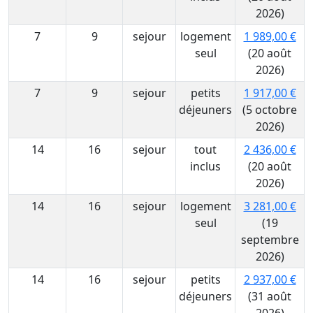
2026)
7
9
sejour
logement
1 989,00 €
seul
(20 août
2026)
7
9
sejour
petits
1 917,00 €
déjeuners
(5 octobre
2026)
14
16
sejour
tout
2 436,00 €
inclus
(20 août
2026)
14
16
sejour
logement
3 281,00 €
seul
(19
septembre
2026)
14
16
sejour
petits
2 937,00 €
déjeuners
(31 août