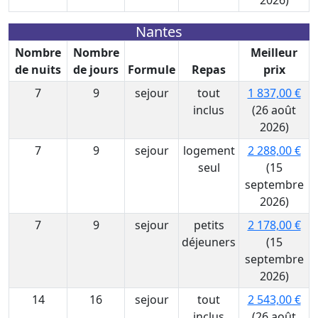
2026)
Nantes
Nombre
Nombre
Meilleur
de nuits
de jours
Formule
Repas
prix
7
9
sejour
tout
1 837,00 €
inclus
(26 août
2026)
7
9
sejour
logement
2 288,00 €
seul
(15
septembre
2026)
7
9
sejour
petits
2 178,00 €
déjeuners
(15
septembre
2026)
14
16
sejour
tout
2 543,00 €
inclus
(26 août