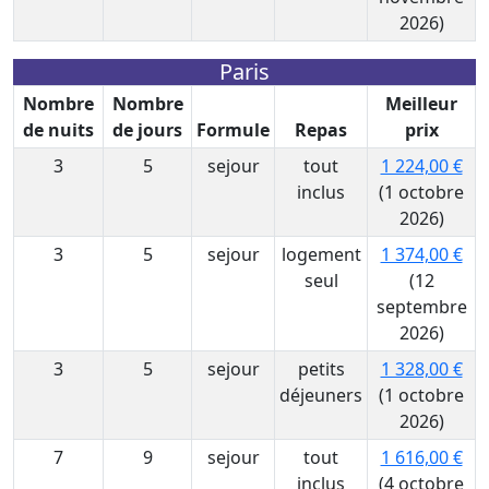
2026)
Paris
Nombre
Nombre
Meilleur
de nuits
de jours
Formule
Repas
prix
3
5
sejour
tout
1 224,00 €
inclus
(1 octobre
2026)
3
5
sejour
logement
1 374,00 €
seul
(12
septembre
2026)
3
5
sejour
petits
1 328,00 €
déjeuners
(1 octobre
2026)
7
9
sejour
tout
1 616,00 €
inclus
(4 octobre