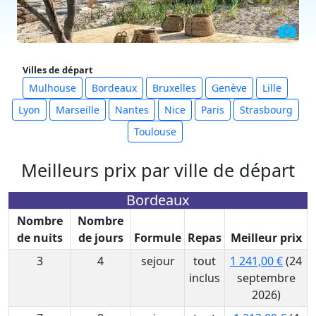
Villes de départ
Mulhouse
Bordeaux
Bruxelles
Genève
Lille
Lyon
Marseille
Nantes
Nice
Paris
Strasbourg
Toulouse
Meilleurs prix par ville de départ
Bordeaux
Nombre
Nombre
de nuits
de jours
Formule
Repas
Meilleur prix
3
4
sejour
tout
1 241,00 €
(24
inclus
septembre
2026)