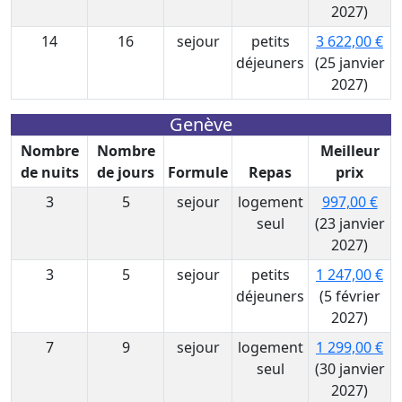
2027)
14
16
sejour
petits
3 622,00 €
déjeuners
(25 janvier
2027)
Genève
Nombre
Nombre
Meilleur
de nuits
de jours
Formule
Repas
prix
3
5
sejour
logement
997,00 €
seul
(23 janvier
2027)
3
5
sejour
petits
1 247,00 €
déjeuners
(5 février
2027)
7
9
sejour
logement
1 299,00 €
seul
(30 janvier
2027)