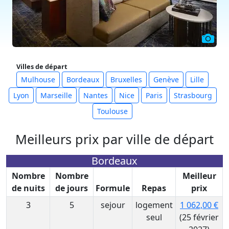
Villes de départ
Mulhouse
Bordeaux
Bruxelles
Genève
Lille
Lyon
Marseille
Nantes
Nice
Paris
Strasbourg
Toulouse
Meilleurs prix par ville de départ
Bordeaux
Nombre
Nombre
Meilleur
de nuits
de jours
Formule
Repas
prix
3
5
sejour
logement
1 062,00 €
seul
(25 février