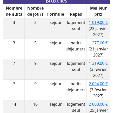
Bruxelles
Nombre
Nombre
Meilleur
de nuits
de jours
Formule
Repas
prix
3
5
sejour
logement
1 019,00 €
seul
(23 janvier
2027)
3
5
sejour
petits
1 277,00 €
déjeuners
(21 janvier
2027)
7
9
sejour
logement
1 319,00 €
seul
(3 février
2027)
7
9
sejour
petits
2 094,00 €
déjeuners
(3 février
2027)
14
16
sejour
logement
2 003,00 €
seul
(25 janvier