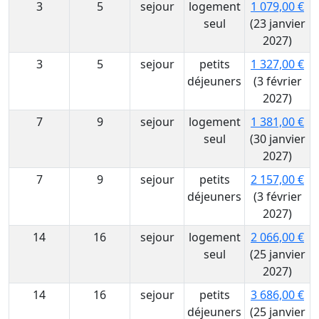
3
5
sejour
logement
1 079,00 €
seul
(23 janvier
2027)
3
5
sejour
petits
1 327,00 €
déjeuners
(3 février
2027)
7
9
sejour
logement
1 381,00 €
seul
(30 janvier
2027)
7
9
sejour
petits
2 157,00 €
déjeuners
(3 février
2027)
14
16
sejour
logement
2 066,00 €
seul
(25 janvier
2027)
14
16
sejour
petits
3 686,00 €
déjeuners
(25 janvier