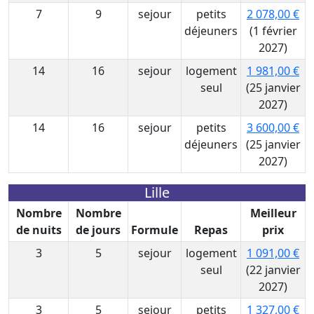
7
9
sejour
petits
2 078,00 €
déjeuners
(1 février
2027)
14
16
sejour
logement
1 981,00 €
seul
(25 janvier
2027)
14
16
sejour
petits
3 600,00 €
déjeuners
(25 janvier
2027)
Lille
Nombre
Nombre
Meilleur
de nuits
de jours
Formule
Repas
prix
3
5
sejour
logement
1 091,00 €
seul
(22 janvier
2027)
3
5
sejour
petits
1 327,00 €