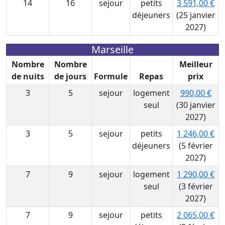
14
16
sejour
petits
3 591,00 €
déjeuners
(25 janvier
2027)
Marseille
Nombre
Nombre
Meilleur
de nuits
de jours
Formule
Repas
prix
3
5
sejour
logement
990,00 €
seul
(30 janvier
2027)
3
5
sejour
petits
1 246,00 €
déjeuners
(5 février
2027)
7
9
sejour
logement
1 290,00 €
seul
(3 février
2027)
7
9
sejour
petits
2 065,00 €