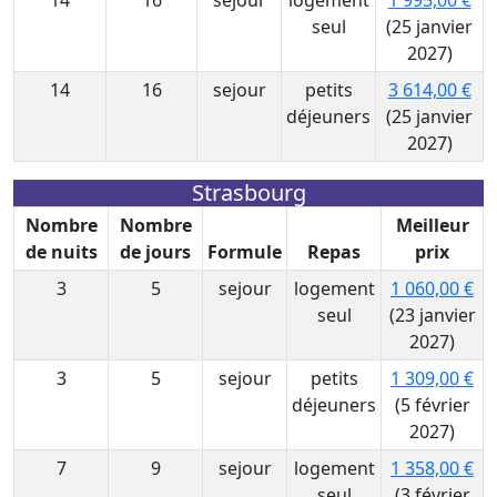
14
16
sejour
logement
1 995,00 €
seul
(25 janvier
2027)
14
16
sejour
petits
3 614,00 €
déjeuners
(25 janvier
2027)
Strasbourg
Nombre
Nombre
Meilleur
de nuits
de jours
Formule
Repas
prix
3
5
sejour
logement
1 060,00 €
seul
(23 janvier
2027)
3
5
sejour
petits
1 309,00 €
déjeuners
(5 février
2027)
7
9
sejour
logement
1 358,00 €
seul
(3 février