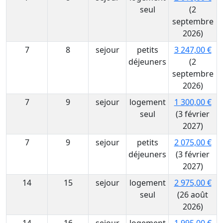
seul
(2
septembre
2026)
7
8
sejour
petits
3 247,00 €
déjeuners
(2
septembre
2026)
7
9
sejour
logement
1 300,00 €
seul
(3 février
2027)
7
9
sejour
petits
2 075,00 €
déjeuners
(3 février
2027)
14
15
sejour
logement
2 975,00 €
seul
(26 août
2026)