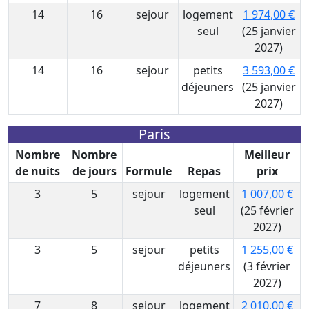
14
16
sejour
logement
1 974,00 €
seul
(25 janvier
2027)
14
16
sejour
petits
3 593,00 €
déjeuners
(25 janvier
2027)
Paris
Nombre
Nombre
Meilleur
de nuits
de jours
Formule
Repas
prix
3
5
sejour
logement
1 007,00 €
seul
(25 février
2027)
3
5
sejour
petits
1 255,00 €
déjeuners
(3 février
2027)
7
8
sejour
logement
2 010,00 €