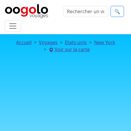
🔍
Accueil
Voyages
Etats-unis
New York
Voir sur la carte