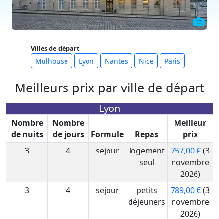
Villes de départ
Mulhouse
Lyon
Nantes
Nice
Paris
Meilleurs prix par ville de départ
Lyon
Nombre
Nombre
Meilleur
de nuits
de jours
Formule
Repas
prix
3
4
sejour
logement
757,00 €
(3
seul
novembre
2026)
3
4
sejour
petits
789,00 €
(3
déjeuners
novembre
2026)