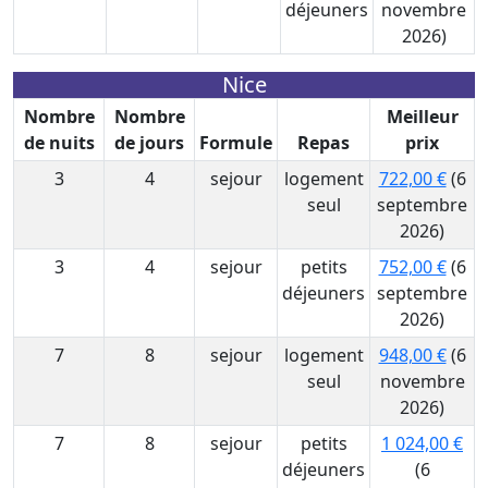
déjeuners
novembre
2026)
Nice
Nombre
Nombre
Meilleur
de nuits
de jours
Formule
Repas
prix
3
4
sejour
logement
722,00 €
(6
seul
septembre
2026)
3
4
sejour
petits
752,00 €
(6
déjeuners
septembre
2026)
7
8
sejour
logement
948,00 €
(6
seul
novembre
2026)
7
8
sejour
petits
1 024,00 €
déjeuners
(6