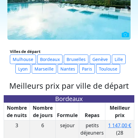
Villes de départ
Mulhouse
Bordeaux
Bruxelles
Genève
Lille
Lyon
Marseille
Nantes
Paris
Toulouse
Meilleurs prix par ville de départ
Bordeaux
Nombre
Nombre
Meilleur
de nuits
de jours
Formule
Repas
prix
3
6
sejour
petits
1 147,00 €
déjeuners
(28