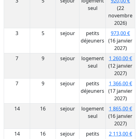
3
5
sejour
logement
920,00 €
seul
(22
novembre
2026)
3
5
sejour
petits
973,00 €
déjeuners
(16 janvier
2027)
7
9
sejour
logement
1 260,00 €
seul
(12 janvier
2027)
7
9
sejour
petits
1 366,00 €
déjeuners
(17 janvier
2027)
14
16
sejour
logement
1 865,00 €
seul
(16 janvier
2027)
14
16
sejour
petits
2 113,00 €