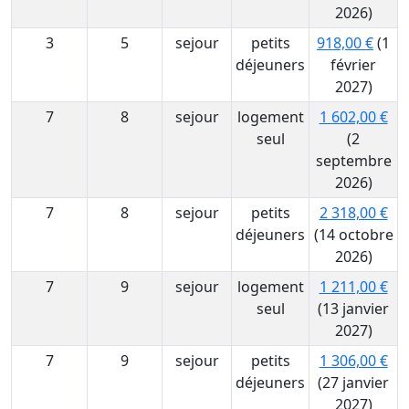
2026)
3
5
sejour
petits
918,00 €
(1
déjeuners
février
2027)
7
8
sejour
logement
1 602,00 €
seul
(2
septembre
2026)
7
8
sejour
petits
2 318,00 €
déjeuners
(14 octobre
2026)
7
9
sejour
logement
1 211,00 €
seul
(13 janvier
2027)
7
9
sejour
petits
1 306,00 €
déjeuners
(27 janvier
2027)