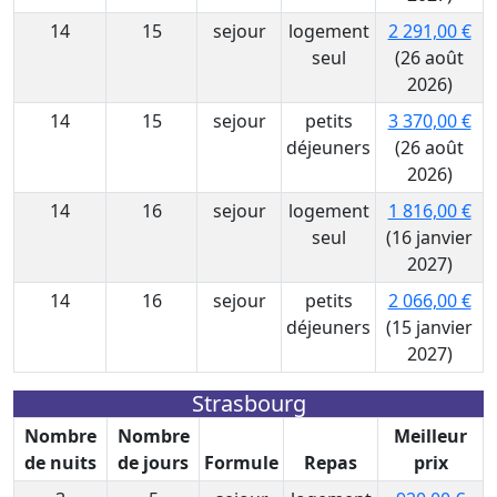
14
15
sejour
logement
2 291,00 €
seul
(26 août
2026)
14
15
sejour
petits
3 370,00 €
déjeuners
(26 août
2026)
14
16
sejour
logement
1 816,00 €
seul
(16 janvier
2027)
14
16
sejour
petits
2 066,00 €
déjeuners
(15 janvier
2027)
Strasbourg
Nombre
Nombre
Meilleur
de nuits
de jours
Formule
Repas
prix