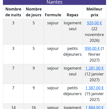
Nantes
Nombre
Nombre
Meilleur
de nuits
de jours
Formule
Repas
prix
3
5
sejour
logement
920,00 €
seul
(22
novembre
2026)
3
5
sejour
petits
990,00 €
(1
déjeuners
février
2027)
7
9
sejour
logement
1 281,00 €
seul
(12 janvier
2027)
7
9
sejour
petits
1 387,00 €
déjeuners
(15 janvier
2027)
14
16
sejour
logement
1 884,00 €