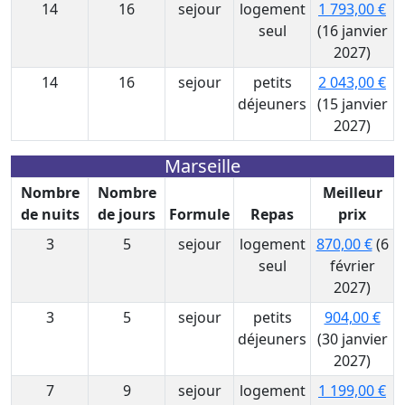
14
16
sejour
logement
1 793,00 €
seul
(16 janvier
2027)
14
16
sejour
petits
2 043,00 €
déjeuners
(15 janvier
2027)
Marseille
Nombre
Nombre
Meilleur
de nuits
de jours
Formule
Repas
prix
3
5
sejour
logement
870,00 €
(6
seul
février
2027)
3
5
sejour
petits
904,00 €
déjeuners
(30 janvier
2027)
7
9
sejour
logement
1 199,00 €