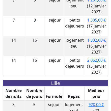
7
9
sejour
logement
1 201,00 €
seul
(12 janvier
2027)
7
9
sejour
petits
1 305,00 €
déjeuners
(17 janvier
2027)
14
16
sejour
logement
1 802,00 €
seul
(16 janvier
2027)
14
16
sejour
petits
2 052,00 €
déjeuners
(15 janvier
2027)
Lille
Nombre
Nombre
Meilleur
de nuits
de jours
Formule
Repas
prix
3
5
sejour
logement
920,00 €
seul
(22