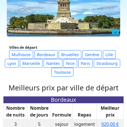
Villes de départ
Mulhouse
Bordeaux
Bruxelles
Genève
Lille
Lyon
Marseille
Nantes
Nice
Paris
Strasbourg
Toulouse
Meilleurs prix par ville de départ
Bordeaux
Nombre
Nombre
Meilleur
de nuits
de jours
Formule
Repas
prix
3
5
sejour
logement
920,00 €