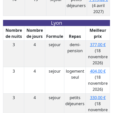
déjeuners
(4 avril
2027)
Lyon
Nombre
Nombre
Meilleur
de nuits
de jours
Formule
Repas
prix
3
4
sejour
demi-
377,00 €
pension
(18
novembre
2026)
3
4
sejour
logement
404,00 €
seul
(18
novembre
2026)
3
4
sejour
petits
330,00 €
déjeuners
(18
novembre