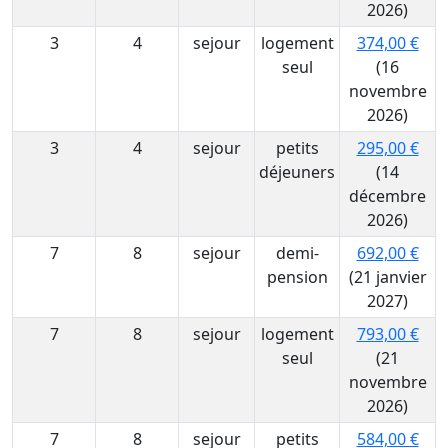
2026)
3
4
sejour
logement
374,00 €
seul
(16
novembre
2026)
3
4
sejour
petits
295,00 €
déjeuners
(14
décembre
2026)
7
8
sejour
demi-
692,00 €
pension
(21 janvier
2027)
7
8
sejour
logement
793,00 €
seul
(21
novembre
2026)
7
8
sejour
petits
584,00 €