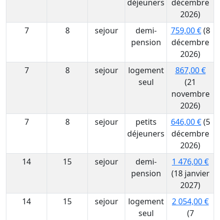
déjeuners
décembre
2026)
7
8
sejour
demi-
759,00 €
(8
pension
décembre
2026)
7
8
sejour
logement
867,00 €
seul
(21
novembre
2026)
7
8
sejour
petits
646,00 €
(5
déjeuners
décembre
2026)
14
15
sejour
demi-
1 476,00 €
pension
(18 janvier
2027)
14
15
sejour
logement
2 054,00 €
seul
(7