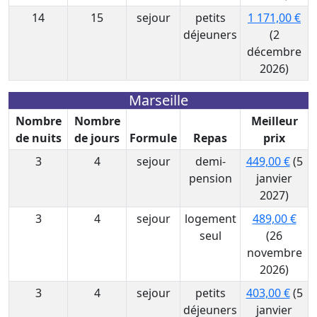
14
15
sejour
petits
1 171,00 €
déjeuners
(2
décembre
2026)
Marseille
Nombre
Nombre
Meilleur
de nuits
de jours
Formule
Repas
prix
3
4
sejour
demi-
449,00 €
(5
pension
janvier
2027)
3
4
sejour
logement
489,00 €
seul
(26
novembre
2026)
3
4
sejour
petits
403,00 €
(5
déjeuners
janvier