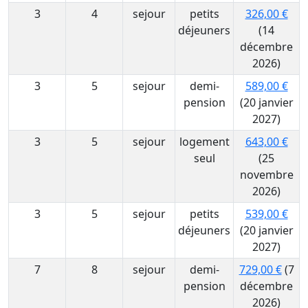
3
4
sejour
petits
326,00 €
déjeuners
(14
décembre
2026)
3
5
sejour
demi-
589,00 €
pension
(20 janvier
2027)
3
5
sejour
logement
643,00 €
seul
(25
novembre
2026)
3
5
sejour
petits
539,00 €
déjeuners
(20 janvier
2027)
7
8
sejour
demi-
729,00 €
(7
pension
décembre
2026)