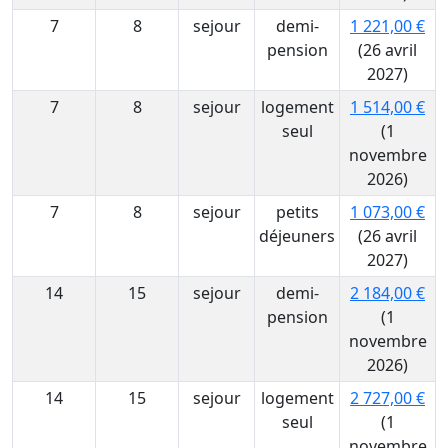
7
8
sejour
demi-
1 221,00 €
pension
(26 avril
2027)
7
8
sejour
logement
1 514,00 €
seul
(1
novembre
2026)
7
8
sejour
petits
1 073,00 €
déjeuners
(26 avril
2027)
14
15
sejour
demi-
2 184,00 €
pension
(1
novembre
2026)
14
15
sejour
logement
2 727,00 €
seul
(1
novembre