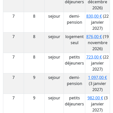
déjeuners
décembre
2026)
7
8
sejour
demi-
830,00 €
(22
pension
janvier
2027)
7
8
sejour
logement
876,00 €
(19
seul
novembre
2026)
7
8
sejour
petits
723,00 €
(22
déjeuners
janvier
2027)
7
9
sejour
demi-
1 097,00 €
pension
(3 janvier
2027)
7
9
sejour
petits
982,00 €
(3
déjeuners
janvier
2027)