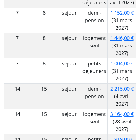
déjeuners
avril 2027)
7
8
sejour
demi-
1 152,00 €
pension
(31 mars
2027)
7
8
sejour
logement
1 446,00 €
seul
(31 mars
2027)
7
8
sejour
petits
1 004,00 €
déjeuners
(31 mars
2027)
14
15
sejour
demi-
2 215,00 €
pension
(4 avril
2027)
14
15
sejour
logement
3 164,00 €
seul
(28 avril
2027)
14
15
sejour
petits
1 919,00 €