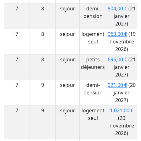
7
8
sejour
demi-
804,00 €
(21
pension
janvier
2027)
7
8
sejour
logement
963,00 €
(19
seul
novembre
2026)
7
8
sejour
petits
696,00 €
(21
déjeuners
janvier
2027)
7
9
sejour
demi-
921,00 €
(20
pension
janvier
2027)
7
9
sejour
logement
1 021,00 €
seul
(20
novembre
2026)