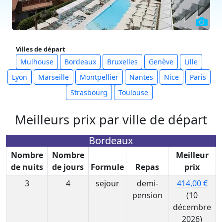
Villes de départ
Mulhouse
Bordeaux
Bruxelles
Genève
Lille
Lyon
Marseille
Montpellier
Nantes
Nice
Paris
Strasbourg
Toulouse
Meilleurs prix par ville de départ
Bordeaux
Nombre
Nombre
Meilleur
de nuits
de jours
Formule
Repas
prix
3
4
sejour
demi-
414,00 €
pension
(10
décembre
2026)