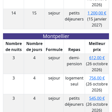
2026)
14
15
sejour
petits
1 200,00 €
déjeuners
(15 janvier
2027)
Montpellier
Nombre
Nombre
Meilleur
de nuits
de jours
Formule
Repas
prix
3
4
sejour
demi-
612,00 €
pension
(26 octobre
2026)
3
4
sejour
logement
756,00 €
seul
(26 octobre
2026)
3
4
sejour
petits
545,00 €
déjeuners
(26 octobre
2026)