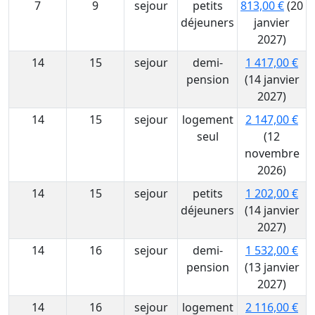
7
9
sejour
petits
813,00 €
(20
déjeuners
janvier
2027)
14
15
sejour
demi-
1 417,00 €
pension
(14 janvier
2027)
14
15
sejour
logement
2 147,00 €
seul
(12
novembre
2026)
14
15
sejour
petits
1 202,00 €
déjeuners
(14 janvier
2027)
14
16
sejour
demi-
1 532,00 €
pension
(13 janvier
2027)
14
16
sejour
logement
2 116,00 €