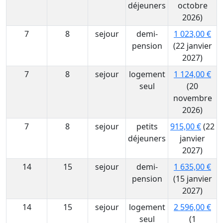
déjeuners
octobre
2026)
7
8
sejour
demi-
1 023,00 €
pension
(22 janvier
2027)
7
8
sejour
logement
1 124,00 €
seul
(20
novembre
2026)
7
8
sejour
petits
915,00 €
(22
déjeuners
janvier
2027)
14
15
sejour
demi-
1 635,00 €
pension
(15 janvier
2027)
14
15
sejour
logement
2 596,00 €
seul
(1