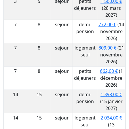
3
5
sejour
petits
1 560,00 €
déjeuners
(28 mars
2027)
7
8
sejour
demi-
772,00 €
(14
pension
novembre
2026)
7
8
sejour
logement
809,00 €
(21
seul
novembre
2026)
7
8
sejour
petits
662,00 €
(1
déjeuners
décembre
2026)
14
15
sejour
demi-
1 398,00 €
pension
(15 janvier
2027)
14
15
sejour
logement
2 034,00 €
seul
(13