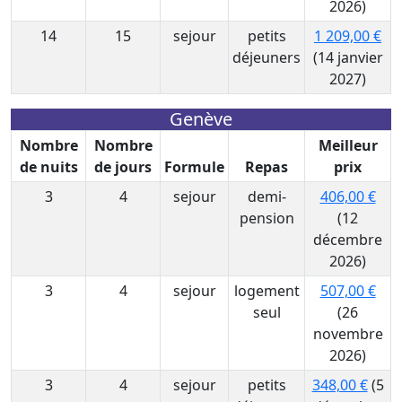
2026)
14
15
sejour
petits
1 209,00 €
déjeuners
(14 janvier
2027)
Genève
Nombre
Nombre
Meilleur
de nuits
de jours
Formule
Repas
prix
3
4
sejour
demi-
406,00 €
pension
(12
décembre
2026)
3
4
sejour
logement
507,00 €
seul
(26
novembre
2026)
3
4
sejour
petits
348,00 €
(5