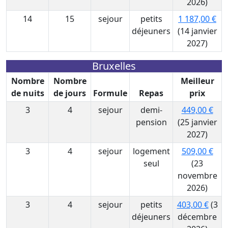
2026)
14
15
sejour
petits
1 187,00 €
déjeuners
(14 janvier
2027)
Bruxelles
Nombre
Nombre
Meilleur
de nuits
de jours
Formule
Repas
prix
3
4
sejour
demi-
449,00 €
pension
(25 janvier
2027)
3
4
sejour
logement
509,00 €
seul
(23
novembre
2026)
3
4
sejour
petits
403,00 €
(3
déjeuners
décembre