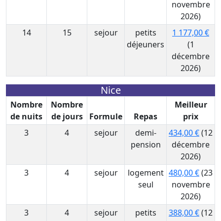
novembre
2026)
14
15
sejour
petits
1 177,00 €
déjeuners
(1
décembre
2026)
Nice
Nombre
Nombre
Meilleur
de nuits
de jours
Formule
Repas
prix
3
4
sejour
demi-
434,00 €
(12
pension
décembre
2026)
3
4
sejour
logement
480,00 €
(23
seul
novembre
2026)
3
4
sejour
petits
388,00 €
(12