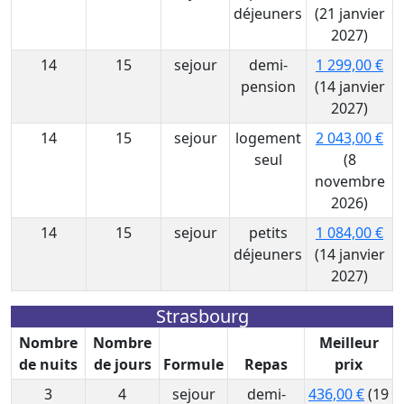
déjeuners
(21 janvier
2027)
14
15
sejour
demi-
1 299,00 €
pension
(14 janvier
2027)
14
15
sejour
logement
2 043,00 €
seul
(8
novembre
2026)
14
15
sejour
petits
1 084,00 €
déjeuners
(14 janvier
2027)
Strasbourg
Nombre
Nombre
Meilleur
de nuits
de jours
Formule
Repas
prix
3
4
sejour
demi-
436,00 €
(19