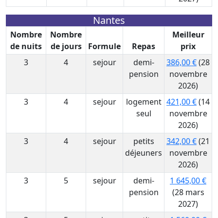
Nantes
Nombre
Nombre
Meilleur
de nuits
de jours
Formule
Repas
prix
3
4
sejour
demi-
386,00 €
(28
pension
novembre
2026)
3
4
sejour
logement
421,00 €
(14
seul
novembre
2026)
3
4
sejour
petits
342,00 €
(21
déjeuners
novembre
2026)
3
5
sejour
demi-
1 645,00 €
pension
(28 mars
2027)