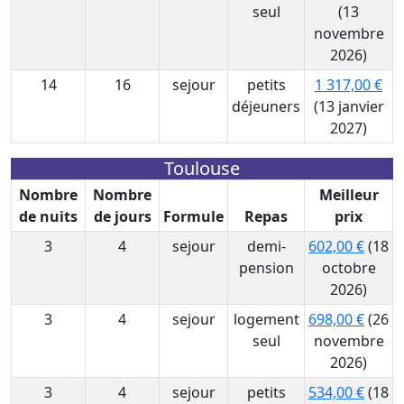
seul
(13
novembre
2026)
14
16
sejour
petits
1 317,00 €
déjeuners
(13 janvier
2027)
Toulouse
Nombre
Nombre
Meilleur
de nuits
de jours
Formule
Repas
prix
3
4
sejour
demi-
602,00 €
(18
pension
octobre
2026)
3
4
sejour
logement
698,00 €
(26
seul
novembre
2026)
3
4
sejour
petits
534,00 €
(18