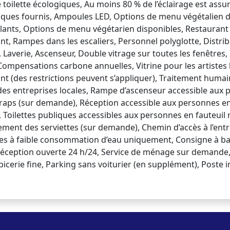
e toilette écologiques, Au moins 80 % de l’éclairage est ass
giques fournis, Ampoules LED, Options de menu végétalien d
ulants, Options de menu végétarien disponibles, Restaurant 
nt, Rampes dans les escaliers, Personnel polyglotte, Distrib
 Laverie, Ascenseur, Double vitrage sur toutes les fenêtres,
Compensations carbone annuelles, Vitrine pour les artistes 
nt (des restrictions peuvent s’appliquer), Traitement huma
 des entreprises locales, Rampe d’ascenseur accessible aux 
aps (sur demande), Réception accessible aux personnes en f
Toilettes publiques accessibles aux personnes en fauteuil 
gement des serviettes (sur demande), Chemin d’accès à l’entr
ches à faible consommation d’eau uniquement, Consigne à ba
, Réception ouverte 24 h/24, Service de ménage sur demand
icerie fine, Parking sans voiturier (en supplément), Poste 