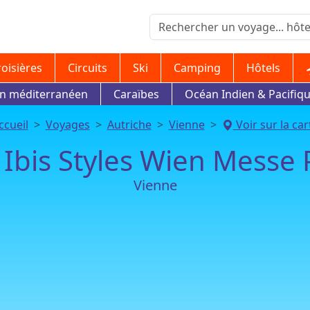
roisières
Circuits
Ski
Camping
Hôtels
in méditerranéen
Caraïbes
Océan Indien & Pacifiq
ccueil
Voyages
Autriche
Vienne
Voir sur la car
 Ibis Styles Wien Messe 
Vienne