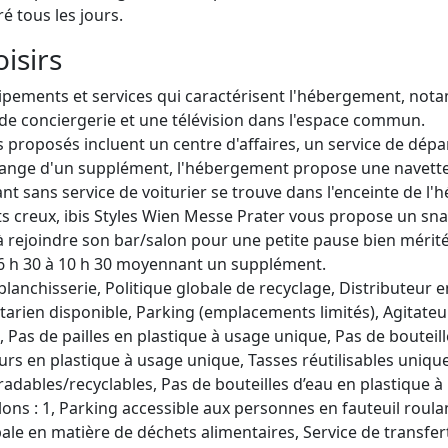
ré tous les jours.
oisirs
pements et services qui caractérisent l'hébergement, nota
e de conciergerie et une télévision dans l'espace commun.
 proposés incluent un centre d'affaires, un service de dépa
change d'un supplément, l'hébergement propose une navette 
ant sans service de voiturier se trouve dans l'enceinte de l
s creux, ibis Styles Wien Messe Prater vous propose un snac
 rejoindre son bar/salon pour une petite pause bien mérité
 06 h 30 à 10 h 30 moyennant un supplément.
lanchisserie, Politique globale de recyclage, Distributeur e
étarien disponible, Parking (emplacements limités), Agitateu
 Pas de pailles en plastique à usage unique, Pas de bouteil
urs en plastique à usage unique, Tasses réutilisables unique
adables/recyclables, Pas de bouteilles d’eau en plastique à
ons : 1, Parking accessible aux personnes en fauteuil roula
obale en matière de déchets alimentaires, Service de transfert