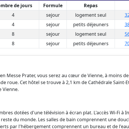
mbre de jours
Formule
Repas
4
sejour
logement seul
32
4
sejour
petits déjeuners
38
8
sejour
logement seul
56
8
sejour
petits déjeuners
70
 Wien Messe Prater, vous serez au cœur de Vienne, à moins 
de roue. Cet hôtel se trouve à 2,1 km de Cathédrale Saint-
e Vienne.
bres dotées d'une télévision à écran plat. L'accès Wi-Fi à 
le reste du monde. Les salles de bain comprennent une douc
erts par l'hébergement comprennent un bureau et de l'eau m