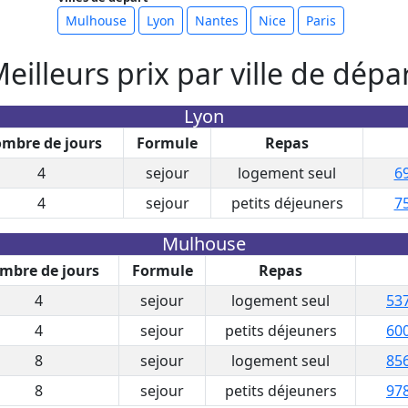
Mulhouse
Lyon
Nantes
Nice
Paris
eilleurs prix par ville de dépa
Lyon
mbre de jours
Formule
Repas
4
sejour
logement seul
69
4
sejour
petits déjeuners
75
Mulhouse
mbre de jours
Formule
Repas
4
sejour
logement seul
537
4
sejour
petits déjeuners
600
8
sejour
logement seul
856
8
sejour
petits déjeuners
978