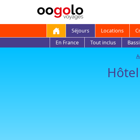
Séjours
Locations
C
En France
Tout inclus
Bass
A
Hôtel