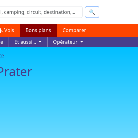
🔍
Vols
Bons plans
Comparer
ue
Et aussi...
Opérateur
te
Prater