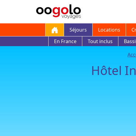
Séjours
Locations
C
En France
Tout inclus
Bass
Acc
Hôtel I