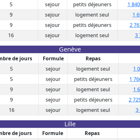
5
sejour
petits déjeuners
1 840
9
sejour
logement seul
1 6
9
sejour
petits déjeuners
2 76
16
sejour
logement seul
3 
Genève
bre de jours
Formule
Repas
5
sejour
logement seul
1 0
5
sejour
petits déjeuners
1 76
9
sejour
logement seul
1 
9
sejour
petits déjeuners
2 72
16
sejour
logement seul
3
Lille
bre de jours
Formule
Repas