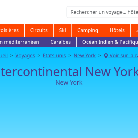
roisières
Circuits
Ski
Camping
Hôtels
in méditerranéen
Caraïbes
Océan Indien & Pacifiq
ueil
Voyages
Etats-unis
New York
Voir sur la c
ntercontinental New York
New York