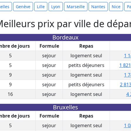
elles
Genève
Lille
Lyon
Marseille
Nantes
Nice
Pa
eilleurs prix par ville de dépa
Bordeaux
bre de jours
Formule
Repas
5
sejour
logement seul
1 1
5
sejour
petits déjeuners
1 821
9
sejour
logement seul
1 7
9
sejour
petits déjeuners
2 813
16
sejour
logement seul
4 
Bruxelles
bre de jours
Formule
Repas
5
sejour
logement seul
1 0