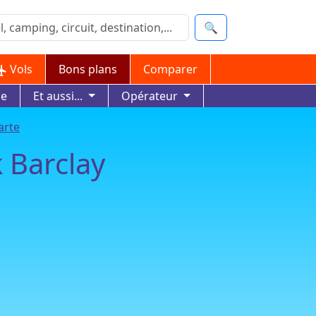
🔍
Vols
Bons plans
Comparer
ue
Et aussi...
Opérateur
arte
 Barclay