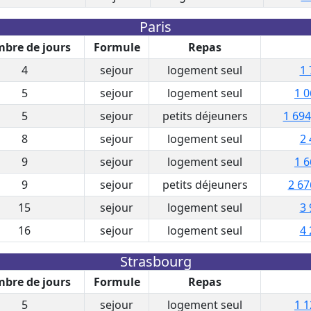
Paris
bre de jours
Formule
Repas
4
sejour
logement seul
1 
5
sejour
logement seul
1 0
5
sejour
petits déjeuners
1 694
8
sejour
logement seul
2 
9
sejour
logement seul
1 6
9
sejour
petits déjeuners
2 67
15
sejour
logement seul
3 
16
sejour
logement seul
4 
Strasbourg
bre de jours
Formule
Repas
5
sejour
logement seul
1 1