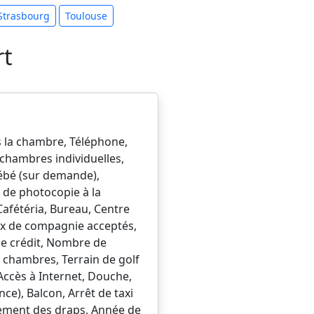
Strasbourg
Toulouse
rt
ns la chambre, Téléphone,
 chambres individuelles,
ébé (sur demande),
t de photocopie à la
Cafétéria, Bureau, Centre
ux de compagnie acceptés,
de crédit, Nombre de
 chambres, Terrain de golf
Accès à Internet, Douche,
ce), Balcon, Arrêt de taxi
ngement des draps, Année de