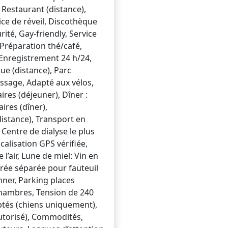
 Restaurant (distance),
ce de réveil, Discothèque
ité, Gay-friendly, Service
 Préparation thé/café,
, Enregistrement 24 h/24,
que (distance), Parc
assage, Adapté aux vélos,
ires (déjeuner), Dîner :
aires (dîner),
distance), Transport en
 Centre de dialyse le plus
ocalisation GPS vérifiée,
’air, Lune de miel: Vin en
rée séparée pour fauteuil
nner, Parking places
chambres, Tension de 240
tés (chiens uniquement),
torisé), Commodités,