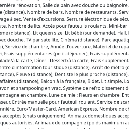
ernière rénovation, Salle de bain avec douche ou baignoire,
e (distance), Nombre de bars, Nombre de restaurants, Servi
yage à sec, Vente d’excursions, Serrure électronique de sécur
te, Nombre de lits, Accès pour fauteuils roulants, Mini-bar,
hème (distance), Lit queen size, Lit bébé (sur demande), Hall
avec douche, TV par satellite, Cinéma (distance), Parc aquati
ce), Service de chambre, Année d’ouverture, Matériel de rep
i, Frais supplémentaires (petit-déjeuner), Frais supplémenta
alade/à la carte, Dîner : Dessert/à la carte, Frais supplément
entre d’information touristique (distance), Arrêt de métro (
nce), Fleuve (distance), Dentiste le plus proche (distance),
ffaires (distance), Balcon à la française, Bidet, Lit simple, L
von et shampooing en vrac, Système de refroidissement de l
ampagne en chambre, Lune de miel: Fleurs en chambre, Ent
seur, Entrée manuelle pour fauteuil roulant, Service de sca
isonnière, Euro/Master-Card, American Express, Nombre de 
s acceptés (chats uniquement), Animaux domestiques accep
ques autorisés, Animaux de compagnie (poids maximum au