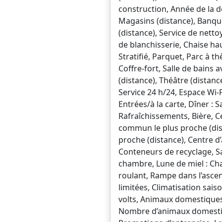
construction, Année de la d
Magasins (distance), Banqu
(distance), Service de netto
de blanchisserie, Chaise hau
Stratifié, Parquet, Parc à t
Coffre-fort, Salle de bains 
(distance), Théâtre (distan
Service 24 h/24, Espace Wi-F
Entrées/à la carte, Dîner : S
Rafraîchissements, Bière, C
commun le plus proche (dista
proche (distance), Centre d’a
Conteneurs de recyclage, Sa
chambre, Lune de miel : Ch
roulant, Rampe dans l’ascen
limitées, Climatisation sa
volts, Animaux domestique
Nombre d’animaux domesti