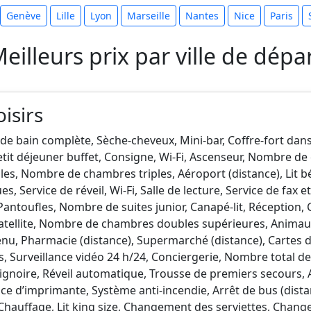
Genève
Lille
Lyon
Marseille
Nantes
Nice
Paris
eilleurs prix par ville de dépa
oisirs
e de bain complète, Sèche-cheveux, Mini-bar, Coffre-fort da
Petit déjeuner buffet, Consigne, Wi-Fi, Ascenseur, Nombre de
, Nombre de chambres triples, Aéroport (distance), Lit b
s, Service de réveil, Wi-Fi, Salle de lecture, Service de fax e
Pantoufles, Nombre de suites junior, Canapé-lit, Réception, 
 satellite, Nombre de chambres doubles supérieures, Anima
enu, Pharmacie (distance), Supermarché (distance), Cartes 
 Surveillance vidéo 24 h/24, Conciergerie, Nombre total de
Baignoire, Réveil automatique, Trousse de premiers secours, 
e d’imprimante, Système anti-incendie, Arrêt de bus (distan
e, Chauffage, Lit king size, Changement des serviettes, Cha