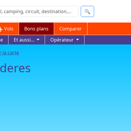
🔍
Vols
Bons plans
Comparer
ue
Et aussi...
Opérateur
 la carte
aderes