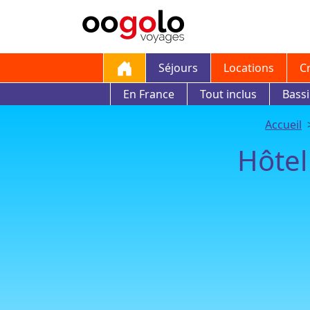
Séjours
Locations
C
En France
Tout inclus
Bass
Accueil
Hôtel