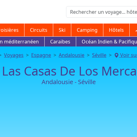
roisières
Circuits
Ski
Camping
Hôtels
in méditerranéen
Caraïbes
Océan Indien & Pacifiq
Voyages
Espagne
Andalousie
Séville
Voir sur
 Las Casas De Los Merc
Andalousie - Séville