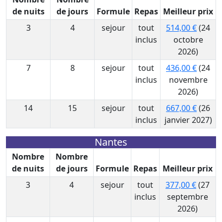
de nuits
de jours
Formule
Repas
Meilleur prix
3
4
sejour
tout
514,00 €
(24
inclus
octobre
2026)
7
8
sejour
tout
436,00 €
(24
inclus
novembre
2026)
14
15
sejour
tout
667,00 €
(26
inclus
janvier 2027)
Nantes
Nombre
Nombre
de nuits
de jours
Formule
Repas
Meilleur prix
3
4
sejour
tout
377,00 €
(27
inclus
septembre
2026)