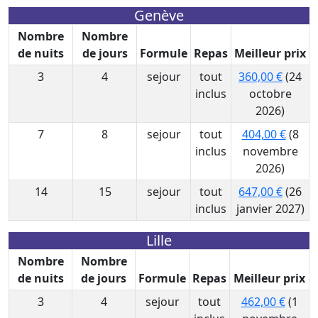
Genève
Nombre
Nombre
de nuits
de jours
Formule
Repas
Meilleur prix
3
4
sejour
tout
360,00 €
(24
inclus
octobre
2026)
7
8
sejour
tout
404,00 €
(8
inclus
novembre
2026)
14
15
sejour
tout
647,00 €
(26
inclus
janvier 2027)
Lille
Nombre
Nombre
de nuits
de jours
Formule
Repas
Meilleur prix
3
4
sejour
tout
462,00 €
(1