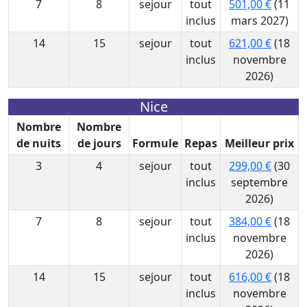
7
8
sejour
tout
501,00 €
(11
inclus
mars 2027)
14
15
sejour
tout
621,00 €
(18
inclus
novembre
2026)
Nice
Nombre
Nombre
de nuits
de jours
Formule
Repas
Meilleur prix
3
4
sejour
tout
299,00 €
(30
inclus
septembre
2026)
7
8
sejour
tout
384,00 €
(18
inclus
novembre
2026)
14
15
sejour
tout
616,00 €
(18
inclus
novembre