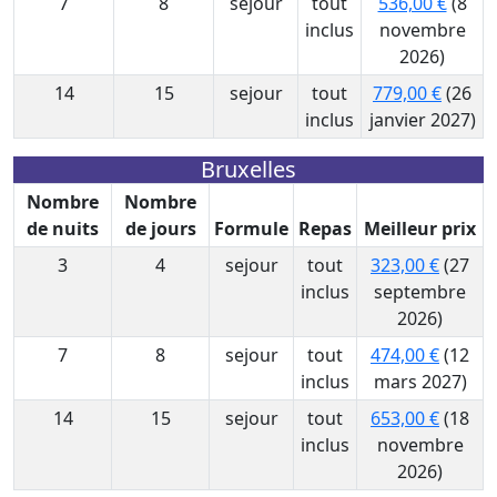
7
8
sejour
tout
536,00 €
(8
inclus
novembre
2026)
14
15
sejour
tout
779,00 €
(26
inclus
janvier 2027)
Bruxelles
Nombre
Nombre
de nuits
de jours
Formule
Repas
Meilleur prix
3
4
sejour
tout
323,00 €
(27
inclus
septembre
2026)
7
8
sejour
tout
474,00 €
(12
inclus
mars 2027)
14
15
sejour
tout
653,00 €
(18
inclus
novembre
2026)