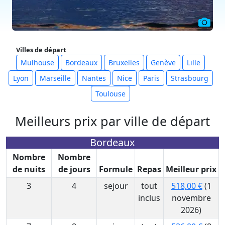
Villes de départ
Mulhouse
Bordeaux
Bruxelles
Genève
Lille
Lyon
Marseille
Nantes
Nice
Paris
Strasbourg
Toulouse
Meilleurs prix par ville de départ
Bordeaux
Nombre
Nombre
de nuits
de jours
Formule
Repas
Meilleur prix
3
4
sejour
tout
518,00 €
(1
inclus
novembre
2026)