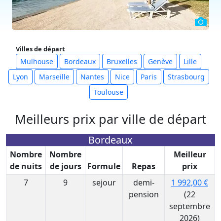
Villes de départ
Mulhouse
Bordeaux
Bruxelles
Genève
Lille
Lyon
Marseille
Nantes
Nice
Paris
Strasbourg
Toulouse
Meilleurs prix par ville de départ
Bordeaux
Nombre
Nombre
Meilleur
de nuits
de jours
Formule
Repas
prix
7
9
sejour
demi-
1 992,00 €
pension
(22
septembre
2026)