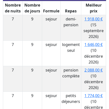
Nombre
Nombre
Meilleur
de nuits
de jours
Formule
Repas
prix
7
9
sejour
demi-
1 918,00 €
pension
(15
septembre
2026)
7
9
sejour
logement
1 646,00 €
seul
(10
décembre
2026)
7
9
sejour
pension
2 088,00 €
complète
(10
décembre
2026)
7
9
sejour
petits
1 774,00 €
déjeuners
(10
décembre