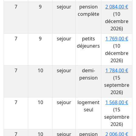
7
9
sejour
pension
2 084,00 €
complète
(10
décembre
2026)
7
9
sejour
petits
1 769,00 €
déjeuners
(10
décembre
2026)
7
10
sejour
demi-
1 784,00 €
pension
(15
septembre
2026)
7
10
sejour
logement
1 568,00 €
seul
(15
septembre
2026)
7
10
sejour
pension
2 006,00 €