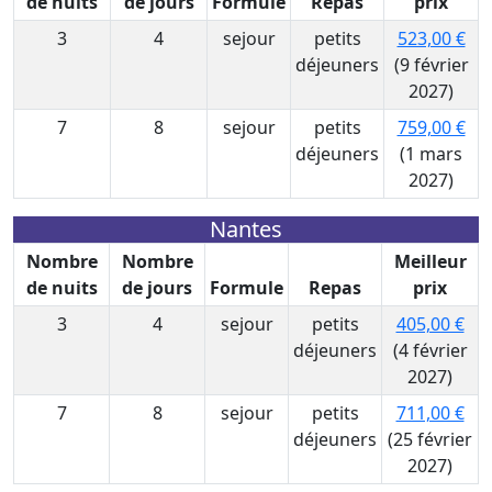
de nuits
de jours
Formule
Repas
prix
3
4
sejour
petits
523,00 €
déjeuners
(9 février
2027)
7
8
sejour
petits
759,00 €
déjeuners
(1 mars
2027)
Nantes
Nombre
Nombre
Meilleur
de nuits
de jours
Formule
Repas
prix
3
4
sejour
petits
405,00 €
déjeuners
(4 février
2027)
7
8
sejour
petits
711,00 €
déjeuners
(25 février
2027)