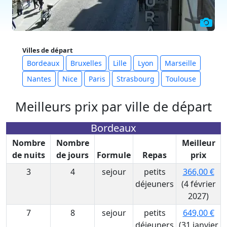
Villes de départ
Bordeaux
Bruxelles
Lille
Lyon
Marseille
Nantes
Nice
Paris
Strasbourg
Toulouse
Meilleurs prix par ville de départ
Bordeaux
Nombre
Nombre
Meilleur
de nuits
de jours
Formule
Repas
prix
3
4
sejour
petits
366,00 €
déjeuners
(4 février
2027)
7
8
sejour
petits
649,00 €
déjeuners
(31 janvier