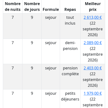
Nombre
Nombre
Meilleur
de nuits
de jours
Formule
Repas
prix
7
9
sejour
tout
2 613,00 €
inclus
(22
septembre
2026)
7
9
sejour
demi-
2 089,00 €
pension
(22
septembre
2026)
7
9
sejour
pension
2 403,00 €
complète
(22
septembre
2026)
7
9
sejour
petits
1 979,00 €
déjeuners
(22
septembre