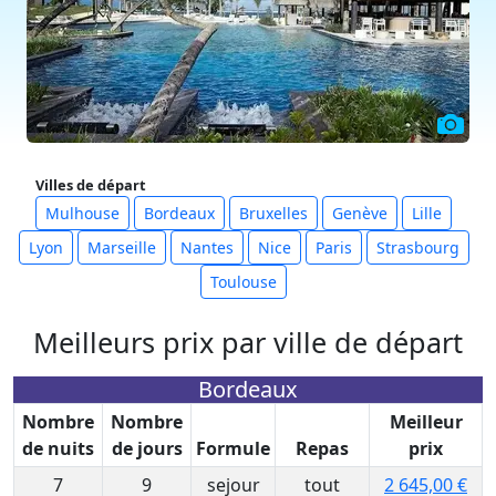
Villes de départ
Mulhouse
Bordeaux
Bruxelles
Genève
Lille
Lyon
Marseille
Nantes
Nice
Paris
Strasbourg
Toulouse
Meilleurs prix par ville de départ
Bordeaux
Nombre
Nombre
Meilleur
de nuits
de jours
Formule
Repas
prix
7
9
sejour
tout
2 645,00 €