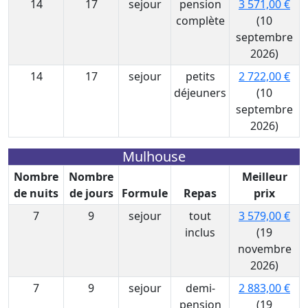
14
17
sejour
pension
3 571,00 €
complète
(10
septembre
2026)
14
17
sejour
petits
2 722,00 €
déjeuners
(10
septembre
2026)
Mulhouse
Nombre
Nombre
Meilleur
de nuits
de jours
Formule
Repas
prix
7
9
sejour
tout
3 579,00 €
inclus
(19
novembre
2026)
7
9
sejour
demi-
2 883,00 €
pension
(19