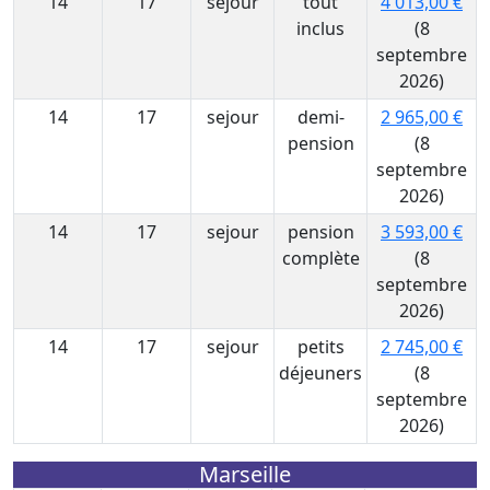
14
17
sejour
tout
4 013,00 €
inclus
(8
septembre
2026)
14
17
sejour
demi-
2 965,00 €
pension
(8
septembre
2026)
14
17
sejour
pension
3 593,00 €
complète
(8
septembre
2026)
14
17
sejour
petits
2 745,00 €
déjeuners
(8
septembre
2026)
Marseille