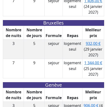
7
9
sejour
logement
1 406,00 €
seul
(24 janvier
2027)
Bruxelles
Nombre
Nombre
Meilleur
de nuits
de jours
Formule
Repas
prix
3
5
sejour
logement
932,00 €
seul
(29 janvier
2027)
7
9
sejour
logement
1 344,00 €
seul
(25 janvier
2027)
Genève
Nombre
Nombre
Meilleur
de nuits
de jours
Formule
Repas
prix
3
5
sejour
logement
906,00 €
(4