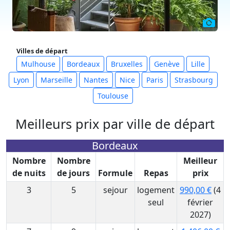
Villes de départ
Mulhouse
Bordeaux
Bruxelles
Genève
Lille
Lyon
Marseille
Nantes
Nice
Paris
Strasbourg
Toulouse
Meilleurs prix par ville de départ
Bordeaux
Nombre
Nombre
Meilleur
de nuits
de jours
Formule
Repas
prix
3
5
sejour
logement
990,00 €
(4
seul
février
2027)