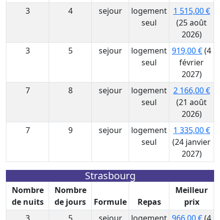
3
4
sejour
logement
1 515,00 €
seul
(25 août
2026)
3
5
sejour
logement
919,00 €
(4
seul
février
2027)
7
8
sejour
logement
2 166,00 €
seul
(21 août
2026)
7
9
sejour
logement
1 335,00 €
seul
(24 janvier
2027)
Strasbourg
Nombre
Nombre
Meilleur
de nuits
de jours
Formule
Repas
prix
3
5
sejour
logement
966,00 €
(4