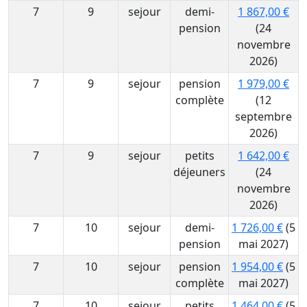
7
9
sejour
demi-
1 867,00 €
pension
(24
novembre
2026)
7
9
sejour
pension
1 979,00 €
complète
(12
septembre
2026)
7
9
sejour
petits
1 642,00 €
déjeuners
(24
novembre
2026)
7
10
sejour
demi-
1 726,00 €
(5
pension
mai 2027)
7
10
sejour
pension
1 954,00 €
(5
complète
mai 2027)
7
10
sejour
petits
1 464,00 €
(5