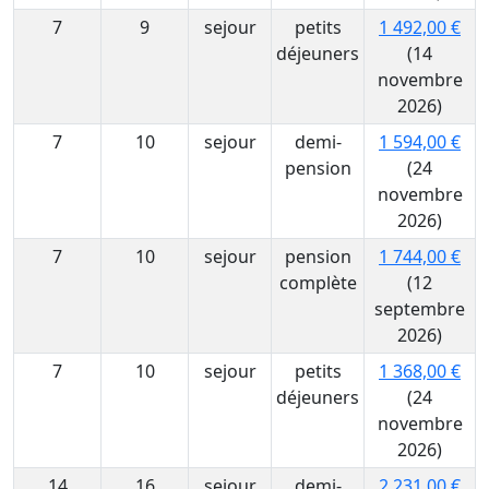
7
9
sejour
petits
1 492,00 €
déjeuners
(14
novembre
2026)
7
10
sejour
demi-
1 594,00 €
pension
(24
novembre
2026)
7
10
sejour
pension
1 744,00 €
complète
(12
septembre
2026)
7
10
sejour
petits
1 368,00 €
déjeuners
(24
novembre
2026)
14
16
sejour
demi-
2 231,00 €