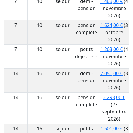
7
10
sejour
demi-
1 489,00 €
(4
pension
novembre
2026)
7
10
sejour
pension
1 624,00 €
(3
complète
octobre
2026)
7
10
sejour
petits
1 263,00 €
(4
déjeuners
novembre
2026)
14
16
sejour
demi-
2 051,00 €
(3
pension
novembre
2026)
14
16
sejour
pension
2 293,00 €
complète
(27
septembre
2026)
14
16
sejour
petits
1 601,00 €
(3