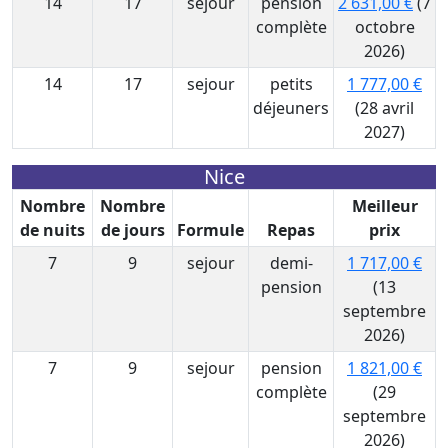
14
17
sejour
pension
2 631,00 €
(7
complète
octobre
2026)
14
17
sejour
petits
1 777,00 €
déjeuners
(28 avril
2027)
Nice
Nombre
Nombre
Meilleur
de nuits
de jours
Formule
Repas
prix
7
9
sejour
demi-
1 717,00 €
pension
(13
septembre
2026)
7
9
sejour
pension
1 821,00 €
complète
(29
septembre
2026)