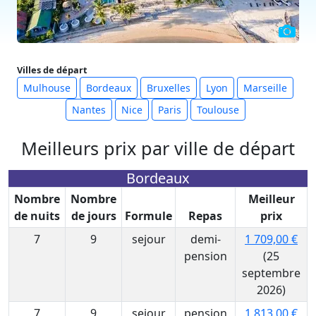
Villes de départ
Mulhouse
Bordeaux
Bruxelles
Lyon
Marseille
Nantes
Nice
Paris
Toulouse
Meilleurs prix par ville de départ
Bordeaux
Nombre
Nombre
Meilleur
de nuits
de jours
Formule
Repas
prix
7
9
sejour
demi-
1 709,00 €
pension
(25
septembre
2026)
7
9
sejour
pension
1 813,00 €