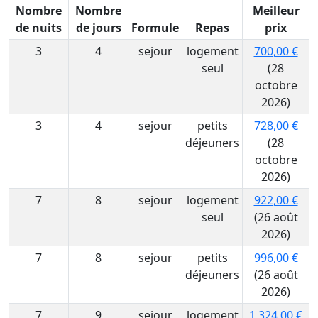
Nombre
Nombre
Meilleur
de nuits
de jours
Formule
Repas
prix
3
4
sejour
logement
700,00 €
seul
(28
octobre
2026)
3
4
sejour
petits
728,00 €
déjeuners
(28
octobre
2026)
7
8
sejour
logement
922,00 €
seul
(26 août
2026)
7
8
sejour
petits
996,00 €
déjeuners
(26 août
2026)
7
9
sejour
logement
1 324,00 €