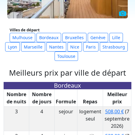
Villes de départ
Mulhouse
Bordeaux
Bruxelles
Genève
Lille
Lyon
Marseille
Nantes
Nice
Paris
Strasbourg
Toulouse
Meilleurs prix par ville de départ
Bordeaux
Nombre
Nombre
Meilleur
de nuits
de jours
Formule
Repas
prix
3
4
sejour
logement
508,00 €
(7
seul
septembre
2026)