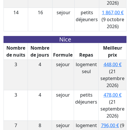
2026)
14
16
sejour
petits
1 867,00 €
déjeuners
(9 octobre
2026)
Nice
Nombre
Nombre
Meilleur
de nuits
de jours
Formule
Repas
prix
3
4
sejour
logement
448,00 €
seul
(21
septembre
2026)
3
4
sejour
petits
478,00 €
déjeuners
(21
septembre
2026)
7
8
sejour
logement
796,00 €
(9