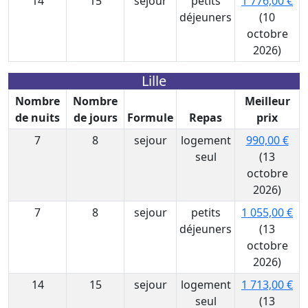
14
15
sejour
petits
1 776,00 €
déjeuners
(10
octobre
2026)
Lille
Nombre
Nombre
Meilleur
de nuits
de jours
Formule
Repas
prix
7
8
sejour
logement
990,00 €
seul
(13
octobre
2026)
7
8
sejour
petits
1 055,00 €
déjeuners
(13
octobre
2026)
14
15
sejour
logement
1 713,00 €
seul
(13