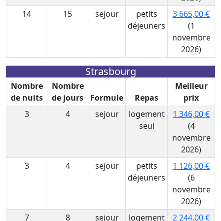
14
15
sejour
petits
3 665,00 €
déjeuners
(1
novembre
2026)
Strasbourg
Nombre
Nombre
Meilleur
de nuits
de jours
Formule
Repas
prix
3
4
sejour
logement
1 346,00 €
seul
(4
novembre
2026)
3
4
sejour
petits
1 126,00 €
déjeuners
(6
novembre
2026)
7
8
sejour
logement
2 244,00 €