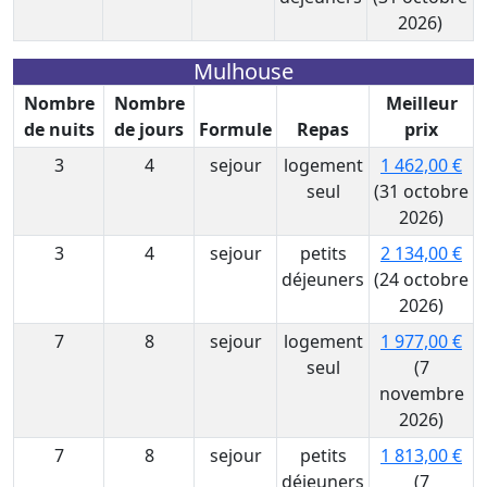
2026)
Mulhouse
Nombre
Nombre
Meilleur
de nuits
de jours
Formule
Repas
prix
3
4
sejour
logement
1 462,00 €
seul
(31 octobre
2026)
3
4
sejour
petits
2 134,00 €
déjeuners
(24 octobre
2026)
7
8
sejour
logement
1 977,00 €
seul
(7
novembre
2026)
7
8
sejour
petits
1 813,00 €
déjeuners
(7