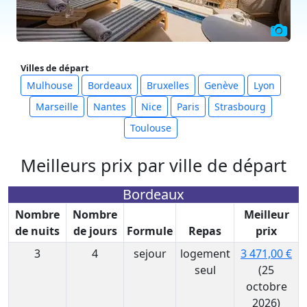
Villes de départ
Mulhouse
Bordeaux
Bruxelles
Genève
Lyon
Marseille
Nantes
Nice
Paris
Strasbourg
Toulouse
Meilleurs prix par ville de départ
Bordeaux
Nombre
Nombre
Meilleur
de nuits
de jours
Formule
Repas
prix
3
4
sejour
logement
3 471,00 €
seul
(25
octobre
2026)