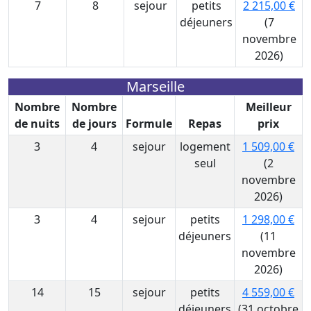
7
8
sejour
petits
2 215,00 €
déjeuners
(7
novembre
2026)
Marseille
Nombre
Nombre
Meilleur
de nuits
de jours
Formule
Repas
prix
3
4
sejour
logement
1 509,00 €
seul
(2
novembre
2026)
3
4
sejour
petits
1 298,00 €
déjeuners
(11
novembre
2026)
14
15
sejour
petits
4 559,00 €
déjeuners
(31 octobre