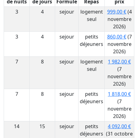
de nuits
de jours
Formule
Repas
prix
3
4
sejour
logement
999,00 €
(4
seul
novembre
2026)
3
4
sejour
petits
860,00 €
(7
déjeuners
novembre
2026)
7
8
sejour
logement
1 982,00 €
seul
(7
novembre
2026)
7
8
sejour
petits
1 818,00 €
déjeuners
(7
novembre
2026)
14
15
sejour
petits
4 092,00 €
déjeuners
(31 octobre