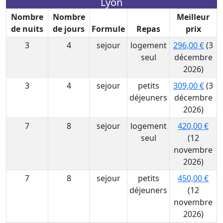
Lyon
Nombre
Nombre
Meilleur
de nuits
de jours
Formule
Repas
prix
3
4
sejour
logement
296,00 €
(3
seul
décembre
2026)
3
4
sejour
petits
309,00 €
(3
déjeuners
décembre
2026)
7
8
sejour
logement
420,00 €
seul
(12
novembre
2026)
7
8
sejour
petits
450,00 €
déjeuners
(12
novembre
2026)