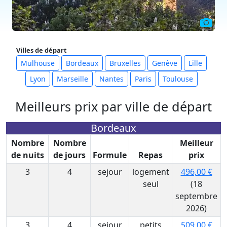
Villes de départ
Mulhouse
Bordeaux
Bruxelles
Genève
Lille
Lyon
Marseille
Nantes
Paris
Toulouse
Meilleurs prix par ville de départ
Bordeaux
Nombre
Nombre
Meilleur
de nuits
de jours
Formule
Repas
prix
3
4
sejour
logement
496,00 €
seul
(18
septembre
2026)
3
4
sejour
petits
509,00 €