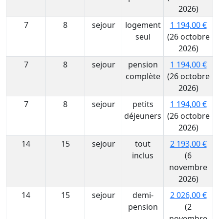
2026)
7
8
sejour
logement
1 194,00 €
seul
(26 octobre
2026)
7
8
sejour
pension
1 194,00 €
complète
(26 octobre
2026)
7
8
sejour
petits
1 194,00 €
déjeuners
(26 octobre
2026)
14
15
sejour
tout
2 193,00 €
inclus
(6
novembre
2026)
14
15
sejour
demi-
2 026,00 €
pension
(2
novembre