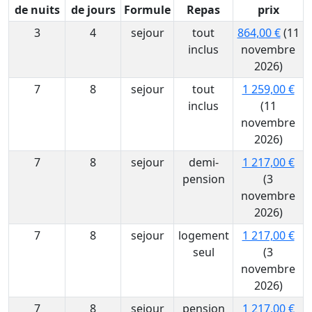
de nuits
de jours
Formule
Repas
prix
3
4
sejour
tout
864,00 €
(11
inclus
novembre
2026)
7
8
sejour
tout
1 259,00 €
inclus
(11
novembre
2026)
7
8
sejour
demi-
1 217,00 €
pension
(3
novembre
2026)
7
8
sejour
logement
1 217,00 €
seul
(3
novembre
2026)
7
8
sejour
pension
1 217,00 €