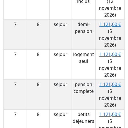
inclus
(12
novembre
2026)
7
8
sejour
demi-
1 121,00 €
pension
(5
novembre
2026)
7
8
sejour
logement
1 121,00 €
seul
(5
novembre
2026)
7
8
sejour
pension
1 121,00 €
complète
(5
novembre
2026)
7
8
sejour
petits
1 121,00 €
déjeuners
(5