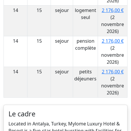
2026)
14
15
sejour
logement
2 176,00 €
seul
(2
novembre
2026)
14
15
sejour
pension
2 176,00 €
complète
(2
novembre
2026)
14
15
sejour
petits
2 176,00 €
déjeuners
(2
novembre
2026)
Le cadre
Located in Antalya, Turkey, Mylome Luxury Hotel &
Resort is a five-star hotel bursting with facilities for