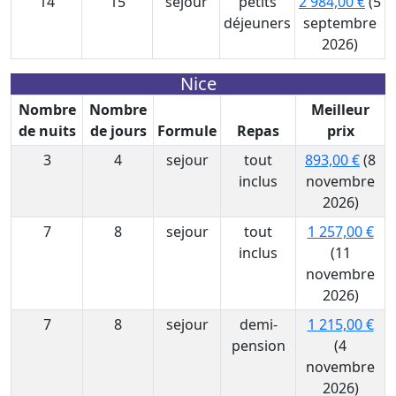
14
15
sejour
petits
2 984,00 €
(5
déjeuners
septembre
2026)
Nice
Nombre
Nombre
Meilleur
de nuits
de jours
Formule
Repas
prix
3
4
sejour
tout
893,00 €
(8
inclus
novembre
2026)
7
8
sejour
tout
1 257,00 €
inclus
(11
novembre
2026)
7
8
sejour
demi-
1 215,00 €
pension
(4
novembre
2026)