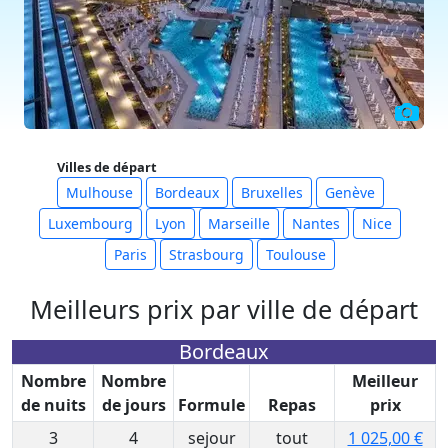
Villes de départ
Mulhouse
Bordeaux
Bruxelles
Genève
Luxembourg
Lyon
Marseille
Nantes
Nice
Paris
Strasbourg
Toulouse
Meilleurs prix par ville de départ
Bordeaux
Nombre
Nombre
Meilleur
de nuits
de jours
Formule
Repas
prix
3
4
sejour
tout
1 025,00 €