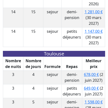
2026)
14
15
sejour
demi-
1 281,00 €
pension
(30 mars
2027)
14
15
sejour
petits
1 147,00 €
déjeuners
(30 mars
2027)
Toulouse
Nombre
Nombre
Meilleur
de nuits
de jours
Formule
Repas
prix
3
4
sejour
demi-
678,00 €
(2
pension
juin 2027)
3
4
sejour
petits
649,00 €
(2
déjeuners
juin 2027)
3
5
sejour
demi-
1 598,00 €
pension
(28 mars