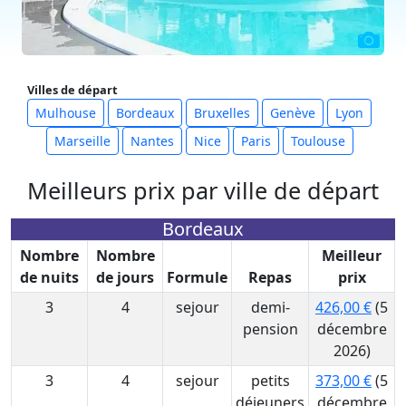
Villes de départ
Mulhouse
Bordeaux
Bruxelles
Genève
Lyon
Marseille
Nantes
Nice
Paris
Toulouse
Meilleurs prix par ville de départ
Bordeaux
Nombre
Nombre
Meilleur
de nuits
de jours
Formule
Repas
prix
3
4
sejour
demi-
426,00 €
(5
pension
décembre
2026)
3
4
sejour
petits
373,00 €
(5
déjeuners
décembre