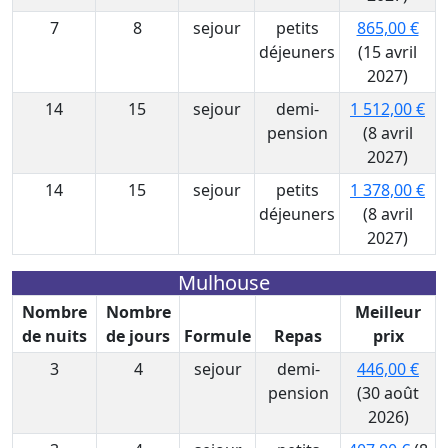
7
8
sejour
petits
865,00 €
déjeuners
(15 avril
2027)
14
15
sejour
demi-
1 512,00 €
pension
(8 avril
2027)
14
15
sejour
petits
1 378,00 €
déjeuners
(8 avril
2027)
Mulhouse
Nombre
Nombre
Meilleur
de nuits
de jours
Formule
Repas
prix
3
4
sejour
demi-
446,00 €
pension
(30 août
2026)