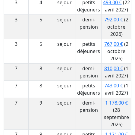
3
4
sejour
petits
493,00 €
(22
déjeuners
avril 2027)
3
5
sejour
demi-
792,00 €
(2
pension
octobre
2026)
3
5
sejour
petits
767,00 €
(2
déjeuners
octobre
2026)
7
8
sejour
demi-
810,00 €
(1
pension
avril 2027)
7
8
sejour
petits
743,00 €
(1
déjeuners
avril 2027)
7
9
sejour
demi-
1 178,00 €
pension
(28
septembre
2026)
7
9
sejour
petits
1 121,00 €