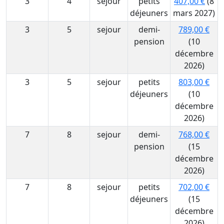
3
4
sejour
petits
407,00 €
(8
déjeuners
mars 2027)
3
5
sejour
demi-
789,00 €
pension
(10
décembre
2026)
3
5
sejour
petits
803,00 €
déjeuners
(10
décembre
2026)
7
8
sejour
demi-
768,00 €
pension
(15
décembre
2026)
7
8
sejour
petits
702,00 €
déjeuners
(15
décembre
2026)