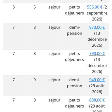
3
5
sejour
petits
555,00 €
(2
déjeuners
septembre
2026)
7
8
sejour
demi-
870,00 €
pension
(13
décembre
2026)
7
8
sejour
petits
790,00 €
déjeuners
(13
décembre
2026)
7
9
sejour
demi-
949,00 €
pension
(29 août
2026)
7
9
sejour
petits
888,00 €
déjeuners
(29 août