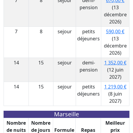
7
8
sejour
demi-
670,00 €
pension
(13
décembre
2026)
7
8
sejour
petits
590,00 €
déjeuners
(13
décembre
2026)
14
15
sejour
demi-
1 352,00 €
pension
(12 juin
2027)
14
15
sejour
petits
1 219,00 €
déjeuners
(8 juin
2027)
Marseille
Nombre
Nombre
Meilleur
de nuits
de jours
Formule
Repas
prix