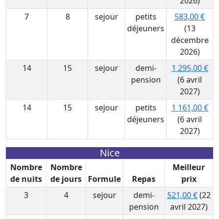
2026)
7
8
sejour
petits
583,00 €
déjeuners
(13
décembre
2026)
14
15
sejour
demi-
1 295,00 €
pension
(6 avril
2027)
14
15
sejour
petits
1 161,00 €
déjeuners
(6 avril
2027)
Nice
Nombre
Nombre
Meilleur
de nuits
de jours
Formule
Repas
prix
3
4
sejour
demi-
521,00 €
(22
pension
avril 2027)