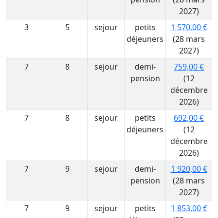
2027)
3
5
sejour
petits
1 570,00 €
déjeuners
(28 mars
2027)
7
8
sejour
demi-
759,00 €
pension
(12
décembre
2026)
7
8
sejour
petits
692,00 €
déjeuners
(12
décembre
2026)
7
9
sejour
demi-
1 920,00 €
pension
(28 mars
2027)
7
9
sejour
petits
1 853,00 €