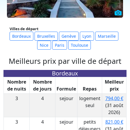
Villes de départ
Bordeaux
Bruxelles
Genève
Lyon
Marseille
Nice
Paris
Toulouse
Meilleurs prix par ville de départ
Bordeaux
Nombre
Nombre
Meilleur
de nuits
de jours
Formule
Repas
prix
3
4
sejour
logement
794,00 €
seul
(31 août
2026)
3
4
sejour
petits
821,00 €
déjeuners
(31 août