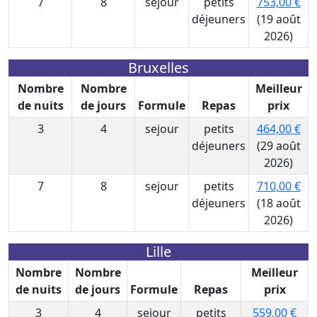
7
8
sejour
petits
753,00 €
déjeuners
(19 août
2026)
Bruxelles
Nombre
Nombre
Meilleur
de nuits
de jours
Formule
Repas
prix
3
4
sejour
petits
464,00 €
déjeuners
(29 août
2026)
7
8
sejour
petits
710,00 €
déjeuners
(18 août
2026)
Lille
Nombre
Nombre
Meilleur
de nuits
de jours
Formule
Repas
prix
3
4
sejour
petits
559,00 €