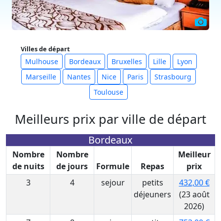
Villes de départ
Mulhouse
Bordeaux
Bruxelles
Lille
Lyon
Marseille
Nantes
Nice
Paris
Strasbourg
Toulouse
Meilleurs prix par ville de départ
Bordeaux
Nombre
Nombre
Meilleur
de nuits
de jours
Formule
Repas
prix
3
4
sejour
petits
432,00 €
déjeuners
(23 août
2026)